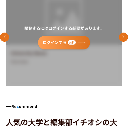
閲覧するにはログインする必要があります。
前のスライド
次
ログインする
無料
University Name
Overview
Re
c
ommend
人気の大学と編集部イチオシの大