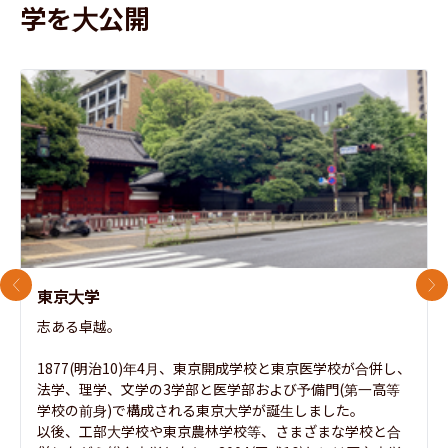
学を大公開
前のスライド
次
東京大学
志ある卓越。

1877(明治10)年4月、東京開成学校と東京医学校が合併し、
法学、理学、文学の3学部と医学部および予備門(第一高等
学校の前身)で構成される東京大学が誕生しました。

以後、工部大学校や東京農林学校等、さまざまな学校と合