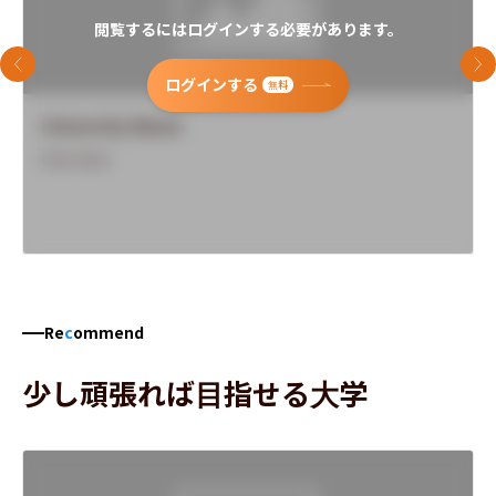
閲覧するにはログインする必要があります。
前のスライド
次
ログインする
無料
University Name
Overview
Re
c
ommend
少し頑張れば目指せる大学