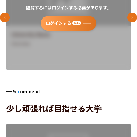
閲覧するにはログインする必要があります。
前のスライド
次
ログインする
無料
University Name
Overview
Re
c
ommend
少し頑張れば目指せる大学