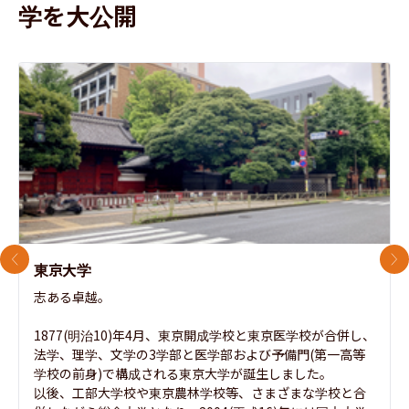
学を大公開
前のスライド
次
東京大学
志ある卓越。

1877(明治10)年4月、東京開成学校と東京医学校が合併し、
法学、理学、文学の3学部と医学部および予備門(第一高等
学校の前身)で構成される東京大学が誕生しました。

以後、工部大学校や東京農林学校等、さまざまな学校と合