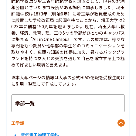
師範学校及び埼玉青年師範学校を母体として、現在の北浦
和公園とさいたま市役所がある場所に開学しました。埼玉
師範学校は1873年（明治6年）に埼玉県が教員養成のため
に設置した学校改正局に起源を持つことから、埼玉大学は2
023年に創基150周年を迎えました。現在、埼玉大学は教
養、経済、教育、理、工の5つの学部がひとつのキャンパス
に集まる「All in One Campus」です。この環境は、様々な
専門をもつ教員や他学部の学生とのコミュニケーションを
取りやすく、広範な知識の修得に加え、異なるバックグラ
ウンドを持つ友人との交流を通して自己を確立する上で極
めて好ましい環境と言えます。

※本大学ページの情報は大学の公式HPの情報を受験生向け
に引用・整理して作成しています。
学部一覧
工学部
電気電子物理工学科