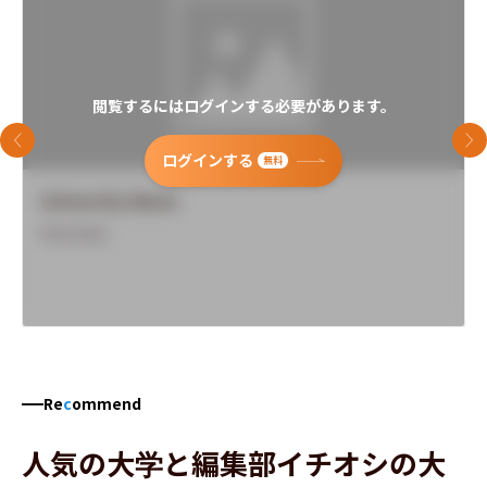
閲覧するにはログインする必要があります。
前のスライド
次
ログインする
無料
University Name
Overview
Re
c
ommend
人気の大学と編集部イチオシの大