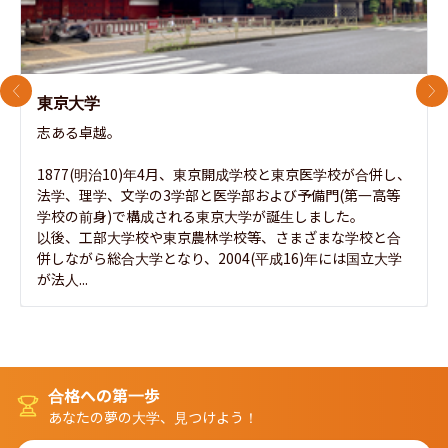
前のスライド
次
東京大学
志ある卓越。

1877(明治10)年4月、東京開成学校と東京医学校が合併し、
法学、理学、文学の3学部と医学部および予備門(第一高等
学校の前身)で構成される東京大学が誕生しました。

以後、工部大学校や東京農林学校等、さまざまな学校と合
併しながら総合大学となり、2004(平成16)年には国立大学
が法人...
合格への第一歩
あなたの夢の大学、見つけよう！