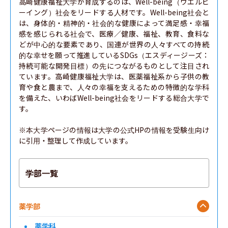
高崎健康福祉大学が育成するのは、Well-being（ウエルビ
ーイング）社会をリードする人材です。Well-being社会と
は、身体的・精神的・社会的な健康によって満足感・幸福
感を感じられる社会で、医療／健康、福祉、教育、食料な
どが中心的な要素であり、国連が世界の人々すべての持続
的な幸せを願って推進しているSDGs（エスディージーズ：
持続可能な開発目標）の先につながるものとして注目され
ています。高崎健康福祉大学は、医薬福祉系から子供の教
育や食と農まで、人々の幸福を支えるための特徴的な学科
を備えた、いわばWell-being社会をリードする総合大学で
す。

※本大学ページの情報は大学の公式HPの情報を受験生向け
に引用・整理して作成しています。
学部一覧
薬学部
薬学科