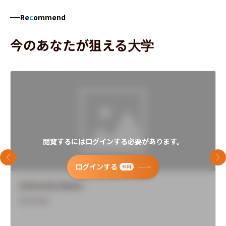
Re
c
ommend
今のあなたが狙える大学
閲覧するにはログインする必要があります。
前のスライド
次
ログインする
無料
University Name
Overview