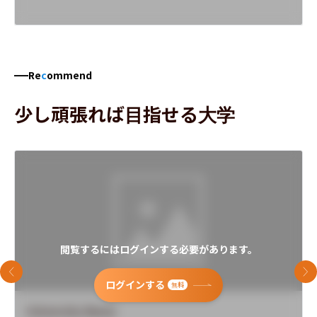
Re
c
ommend
少し頑張れば目指せる大学
閲覧するにはログインする必要があります。
前のスライド
次
ログインする
無料
University Name