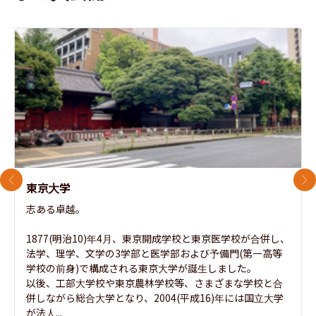
前のスライド
次
東京大学
志ある卓越。

1877(明治10)年4月、東京開成学校と東京医学校が合併し、
法学、理学、文学の3学部と医学部および予備門(第一高等
学校の前身)で構成される東京大学が誕生しました。

以後、工部大学校や東京農林学校等、さまざまな学校と合
併しながら総合大学となり、2004(平成16)年には国立大学
が法人...