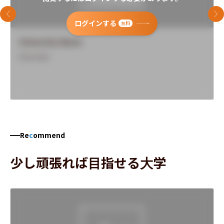
前のスライド
次
ログインする
無料
University Name
Overview
Re
c
ommend
少し頑張れば目指せる大学