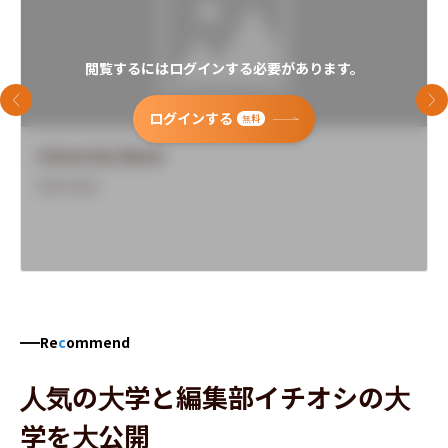
閲覧するにはログインする必要があります。
前のスライド
次
ログインする
無料
University Name
Overview
Re
c
ommend
人気の大学と編集部イチオシの大
学を大公開