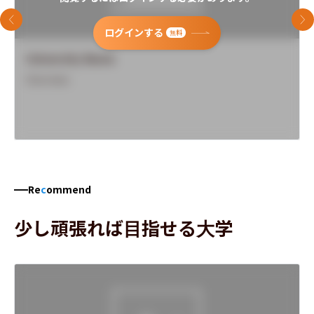
前のスライド
次
ログインする
無料
University Name
Overview
Re
c
ommend
少し頑張れば目指せる大学