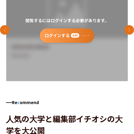
閲覧するにはログインする必要があります。
前のスライド
次
ログインする
無料
University Name
Overview
Re
c
ommend
人気の大学と編集部イチオシの大
学を大公開