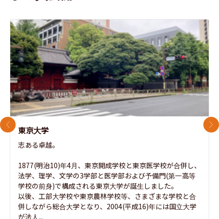
前のスライド
次
東京大学
志ある卓越。

1877(明治10)年4月、東京開成学校と東京医学校が合併し、
法学、理学、文学の3学部と医学部および予備門(第一高等
学校の前身)で構成される東京大学が誕生しました。

以後、工部大学校や東京農林学校等、さまざまな学校と合
併しながら総合大学となり、2004(平成16)年には国立大学
が法人...