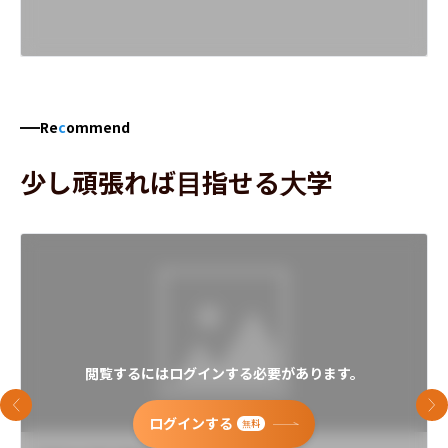
Re
c
ommend
少し頑張れば目指せる大学
閲覧するにはログインする必要があります。
前のスライド
次
ログインする
無料