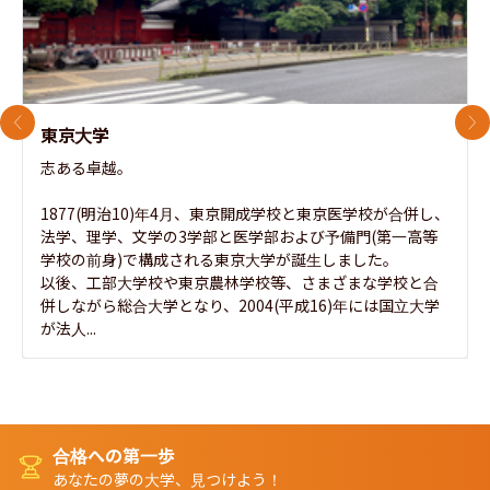
前のスライド
次
東京大学
志ある卓越。

1877(明治10)年4月、東京開成学校と東京医学校が合併し、
法学、理学、文学の3学部と医学部および予備門(第一高等
学校の前身)で構成される東京大学が誕生しました。

以後、工部大学校や東京農林学校等、さまざまな学校と合
併しながら総合大学となり、2004(平成16)年には国立大学
が法人...
合格への第一歩
あなたの夢の大学、見つけよう！