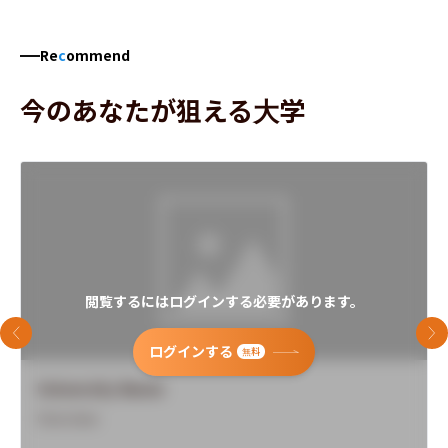
Re
c
ommend
今のあなたが狙える大学
閲覧するにはログインする必要があります。
前のスライド
次
ログインする
無料
University Name
Overview