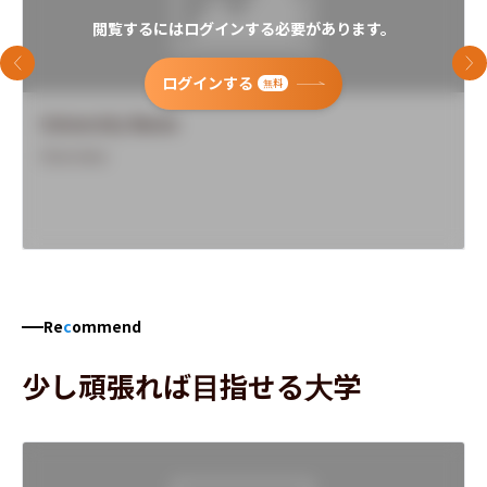
閲覧するにはログインする必要があります。
前のスライド
次
ログインする
無料
University Name
Overview
Re
c
ommend
少し頑張れば目指せる大学