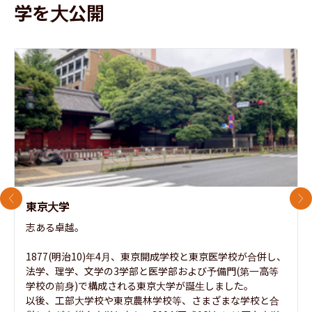
学を大公開
前のスライド
次
東京大学
志ある卓越。

1877(明治10)年4月、東京開成学校と東京医学校が合併し、
法学、理学、文学の3学部と医学部および予備門(第一高等
学校の前身)で構成される東京大学が誕生しました。

以後、工部大学校や東京農林学校等、さまざまな学校と合