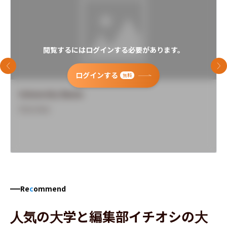
閲覧するにはログインする必要があります。
前のスライド
次
ログインする
無料
University Name
Overview
Re
c
ommend
人気の大学と編集部イチオシの大