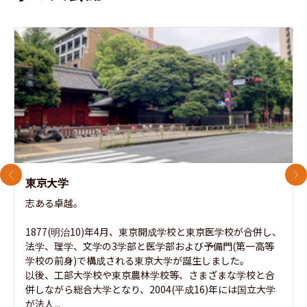
前のスライド
次
東京大学
志ある卓越。

1877(明治10)年4月、東京開成学校と東京医学校が合併し、
法学、理学、文学の3学部と医学部および予備門(第一高等
学校の前身)で構成される東京大学が誕生しました。

以後、工部大学校や東京農林学校等、さまざまな学校と合
併しながら総合大学となり、2004(平成16)年には国立大学
が法人...