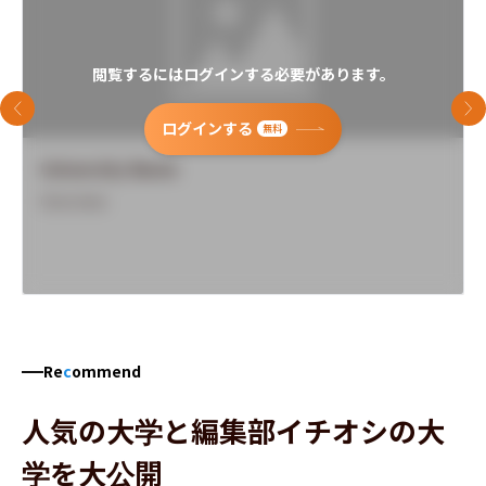
閲覧するにはログインする必要があります。
前のスライド
次
ログインする
無料
University Name
Overview
Re
c
ommend
人気の大学と編集部イチオシの大
学を大公開