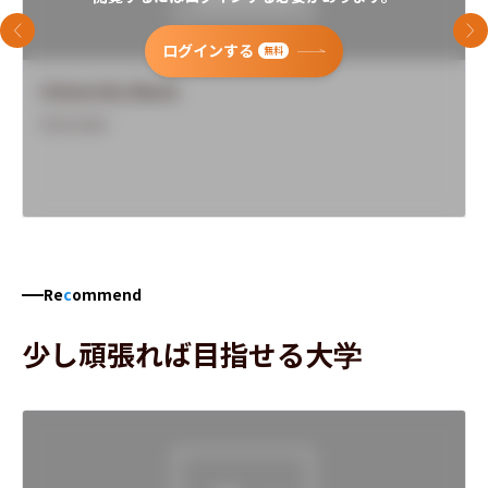
前のスライド
次
ログインする
無料
University Name
Overview
Re
c
ommend
少し頑張れば目指せる大学