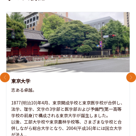
前のスライド
次
東京大学
志ある卓越。

1877(明治10)年4月、東京開成学校と東京医学校が合併し、
法学、理学、文学の3学部と医学部および予備門(第一高等
学校の前身)で構成される東京大学が誕生しました。

以後、工部大学校や東京農林学校等、さまざまな学校と合
併しながら総合大学となり、2004(平成16)年には国立大学
が法人...