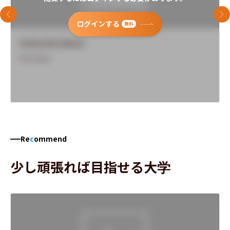
前のスライド
次
ログインする
無料
University Name
Overview
Re
c
ommend
少し頑張れば目指せる大学