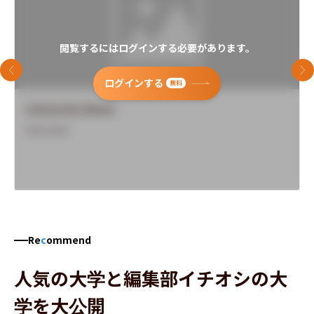
閲覧するにはログインする必要があります。
前のスライド
次
ログインする
無料
University Name
Overview
Re
c
ommend
人気の大学と編集部イチオシの大
学を大公開