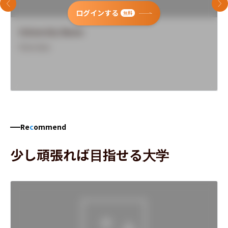
前のスライド
次
ログインする
無料
University Name
Overview
Re
c
ommend
少し頑張れば目指せる大学