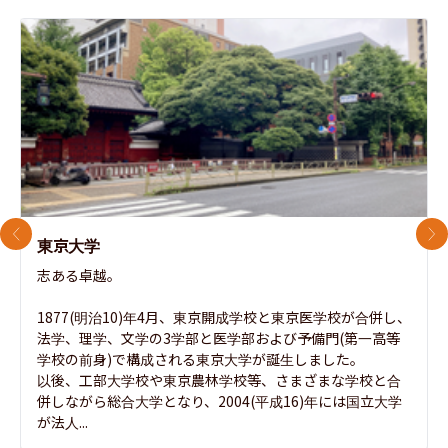
前のスライド
次
東京大学
志ある卓越。

1877(明治10)年4月、東京開成学校と東京医学校が合併し、
法学、理学、文学の3学部と医学部および予備門(第一高等
学校の前身)で構成される東京大学が誕生しました。

以後、工部大学校や東京農林学校等、さまざまな学校と合
併しながら総合大学となり、2004(平成16)年には国立大学
が法人...