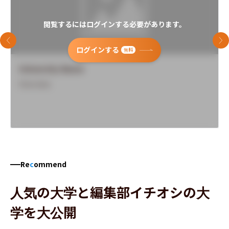
閲覧するにはログインする必要があります。
前のスライド
次
ログインする
無料
University Name
Overview
Re
c
ommend
人気の大学と編集部イチオシの大
学を大公開