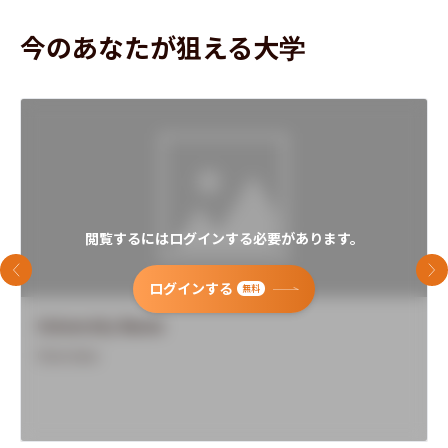
今のあなたが狙える大学
閲覧するにはログインする必要があります。
前のスライド
次
ログインする
無料
University Name
Overview