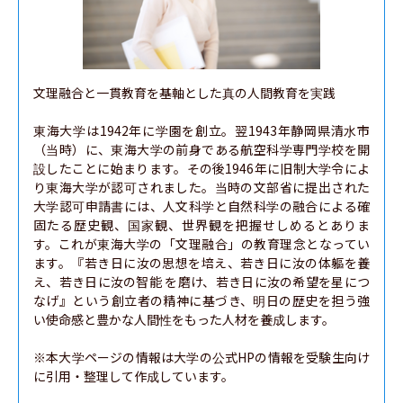
文理融合と一貫教育を基軸とした真の人間教育を実践

東海大学は1942年に学園を創立。翌1943年静岡県清水市
（当時）に、東海大学の前身である航空科学専門学校を開
設したことに始まります。その後1946年に旧制大学令によ
り東海大学が認可されました。当時の文部省に提出された
大学認可申請書には、人文科学と自然科学の融合による確
固たる歴史観、国家観、世界観を把握せしめるとありま
す。これが東海大学の「文理融合」の教育理念となってい
ます。『若き日に汝の思想を培え、若き日に汝の体軀を養
え、若き日に汝の智能 を磨け、若き日に汝の希望を星につ
なげ』という創立者の精神に基づき、明日の歴史を担う強
い使命感と豊かな人間性をもった人材を養成します。

※本大学ページの情報は大学の公式HPの情報を受験生向け
に引用・整理して作成しています。