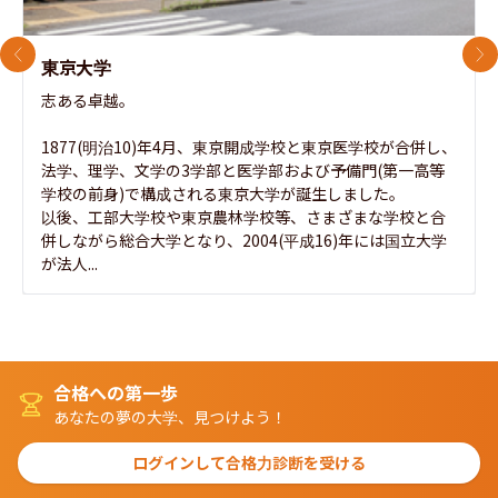
前のスライド
次
東京大学
志ある卓越。

1877(明治10)年4月、東京開成学校と東京医学校が合併し、
法学、理学、文学の3学部と医学部および予備門(第一高等
学校の前身)で構成される東京大学が誕生しました。

以後、工部大学校や東京農林学校等、さまざまな学校と合
併しながら総合大学となり、2004(平成16)年には国立大学
が法人...
合格への第一歩
あなたの夢の大学、見つけよう！
ログインして合格力診断を受ける