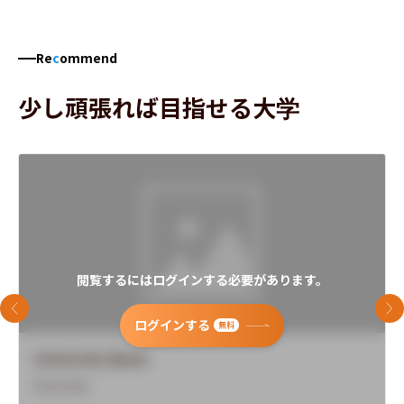
Re
c
ommend
少し頑張れば目指せる大学
閲覧するにはログインする必要があります。
前のスライド
次
ログインする
無料
University Name
Overview