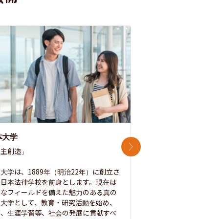
本大学
中央大学
次のスライド
主創造」

次世代を拓く「行動
「さらに開かれた大学
大学は、1889年（明治22年）に創立さ
た日本法律学校を前身とします。現在は
1885年に創立した
彩なフィールドを備えた魅力のある真の
ノ素ヲ養フ」という
合大学として、教育・研究活動を始め、
白門を象徴とする伝統
療、生涯学習等、社会の発展に貢献すべ
って築き、いつの時代