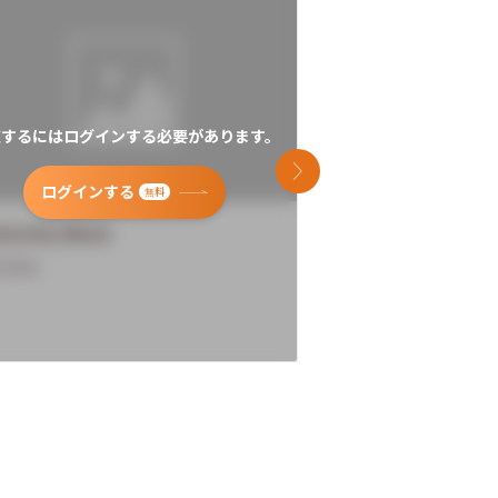
覧するにはログインする必要があります。
閲覧するにはログイン
次のスライド
ログインする
ログインす
無料
versity Name
University Name
rview
Overview