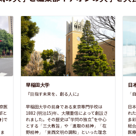
早稲田大学
日
『目指す未来を、創る人に』

「自
東京医
早稲田大学の前身である東京専門学校は
日本
部と
1882 (明治15)年、大隈重信によって創設さ
れ
)で
れました。その歴史は"学問の独立"を中心
多
とする「三大教旨」や「進取の精神」「在
総
さま
野精神」「東西文明の調和」といった理念
医