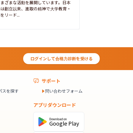
さまざまな活動を展開しています。日本
来を拓く人材を数多
学は創立以来、進取の精神で大学教育・
た。この建学の精神は、
をリード...
ログインして合格力診断を受ける
サポート
パスを探す
問い合わせフォーム
アプリダウンロード
Download on
Google Play