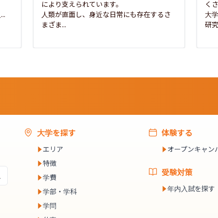
な
により支えられています。

く
..
人類が直面し、身近な日常にも存在するさ
大
まざま...
研究
大学を探す
体験する
エリア
オープンキャン
特徴
受験対策
学費
年内入試を探す
学部・学科
学問