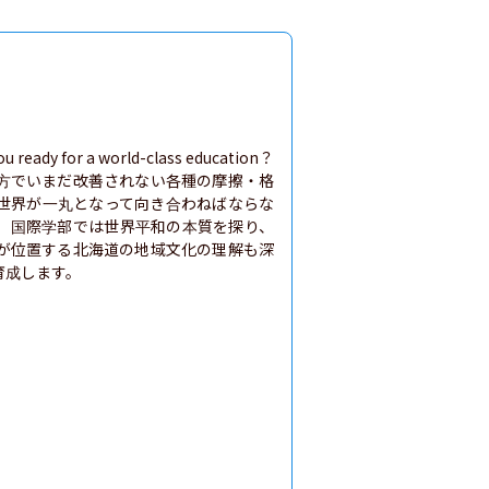
or a world-class education？

方でいまだ改善されない各種の摩擦・格
世界が一丸となって向き合わねばならな
、国際学部では世界平和の本質を探り、
が位置する北海道の地域文化の理解も深
育成します。