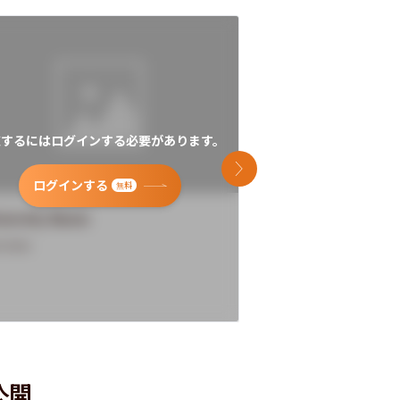
覧するにはログインする必要があります。
閲覧するにはログイン
次のスライド
ログインする
ログインす
無料
versity Name
University Name
rview
Overview
公開