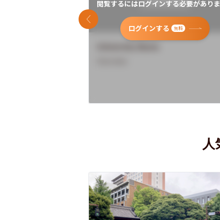
閲覧するにはログインする必要がありま
前のスライド
ログインする
無料
University Name
Overview
人