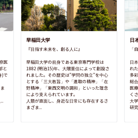
早稲田大学
日
『目指す未来を、創る人に』

「自
東京医
早稲田大学の前身である東京専門学校は
日本
部と
1882 (明治15)年、大隈重信によって創設さ
れ
)で
れました。その歴史は"学問の独立"を中心
多
とする「三大教旨」や「進取の精神」「在
総
さま
野精神」「東西文明の調和」といった理念
医
な
により支えられています。

く
..
人類が直面し、身近な日常にも存在するさ
大
まざま...
研究