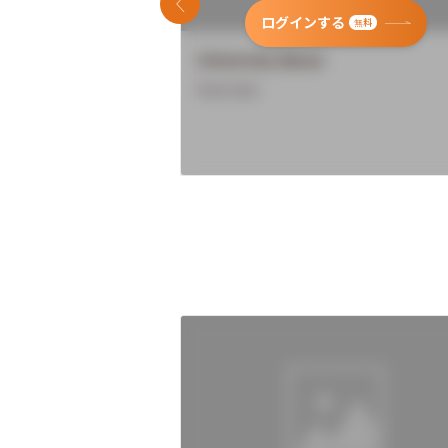
前のスライド
ログインする
無料
University Name
Overview