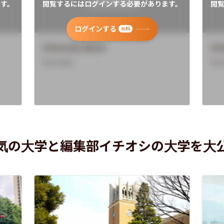
す。
閲覧するにはログインする必要があります。
閲
ログインする
無料
University Name
Uni
Overview
Ove
気の大学と編集部イチオシの大学を大