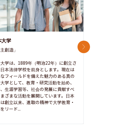
本大学
中央大学
次のスライド
主創造」

次世代を拓く「行動
「さらに開かれた大学
大学は、1889年（明治22年）に創立さ
た日本法律学校を前身とします。現在は
1885年に創立した
彩なフィールドを備えた魅力のある真の
ノ素ヲ養フ」という
合大学として、教育・研究活動を始め、
白門を象徴とする伝統
療、生涯学習等、社会の発展に貢献すべ
って築き、いつの時代
さまざまな活動を展開しています。日本
来を拓く人材を数多
学は創立以来、進取の精神で大学教育・
た。この建学の精神は、
をリード...