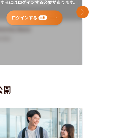
覧するにはログインする必要があります。
閲覧するにはログイン
次のスライド
ログインする
ログインす
無料
versity Name
University Name
rview
Overview
公開