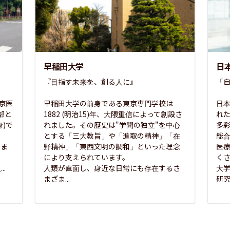
早稲田大学
日
『目指す未来を、創る人に』

「自
東京医
早稲田大学の前身である東京専門学校は
日本
部と
1882 (明治15)年、大隈重信によって創設さ
れ
)で
れました。その歴史は"学問の独立"を中心
多
とする「三大教旨」や「進取の精神」「在
総
さま
野精神」「東西文明の調和」といった理念
医
な
により支えられています。

く
..
人類が直面し、身近な日常にも存在するさ
大
まざま...
研究