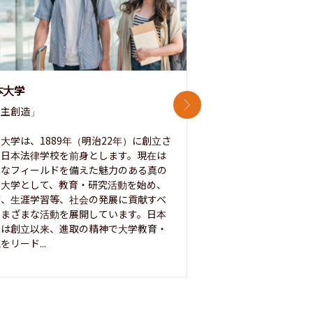
本大学
中央大学
次のスライド
主創造」

次世代を拓く「行動
「さらに開かれた大学
大学は、1889年（明治22年）に創立さ
た日本法律学校を前身とします。現在は
1885年に創立した
彩なフィールドを備えた魅力のある真の
ノ素ヲ養フ」という
合大学として、教育・研究活動を始め、
白門を象徴とする伝統
療、生涯学習等、社会の発展に貢献すべ
って築き、いつの時代
さまざまな活動を展開しています。日本
来を拓く人材を数多
学は創立以来、進取の精神で大学教育・
た。この建学の精神は、
をリード...