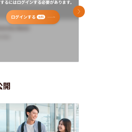
覧するにはログインする必要があります。
閲覧するにはログイン
次のスライド
ログインする
ログインす
無料
versity Name
University Name
rview
Overview
公開