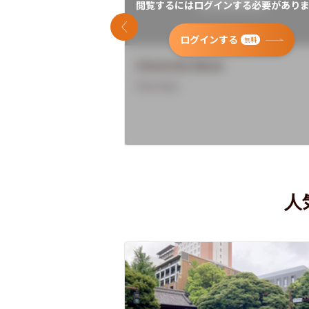
閲覧するにはログインする必要がありま
前のスライド
ログインする
無料
University Name
Overview
人