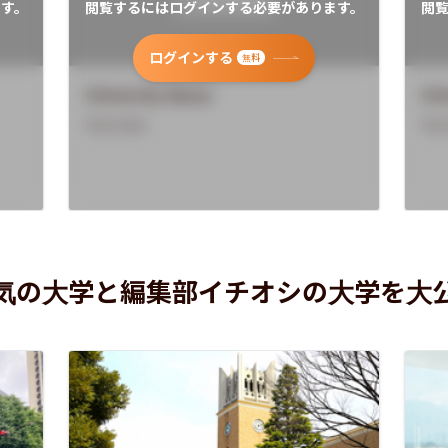
す。
閲覧するにはログインする必要があります。
閲
ログインする
無料
University Name
Uni
Overview
Ove
気の大学と編集部イチオシの大学を大