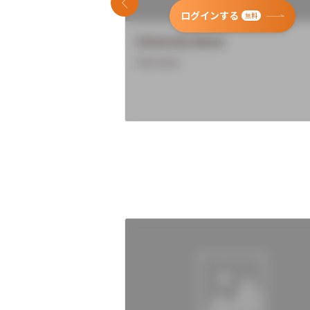
前のスライド
ログインする
無料
University Name
Overview