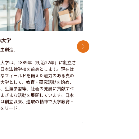
本大学
中央大学
次のスライド
主創造」

次世代を拓く「行動
「さらに開かれた大学
大学は、1889年（明治22年）に創立さ
た日本法律学校を前身とします。現在は
1885年に創立した
彩なフィールドを備えた魅力のある真の
ノ素ヲ養フ」という
合大学として、教育・研究活動を始め、
白門を象徴とする伝統
療、生涯学習等、社会の発展に貢献すべ
って築き、いつの時代
さまざまな活動を展開しています。日本
来を拓く人材を数多
学は創立以来、進取の精神で大学教育・
た。この建学の精神は、
をリード...