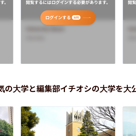
す。
閲覧するにはログインする必要があります。
閲
ログインする
無料
University Name
Uni
Overview
Ove
気の大学と編集部イチオシの大学を大