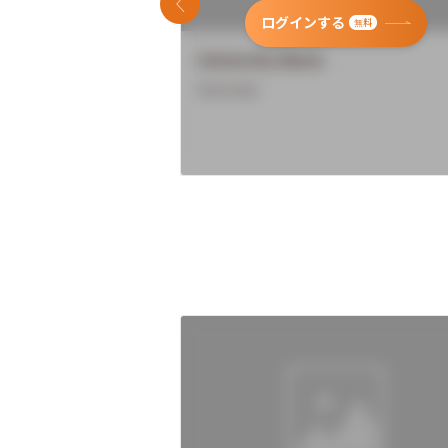
前のスライド
ログインする
無料
University Name
Overview