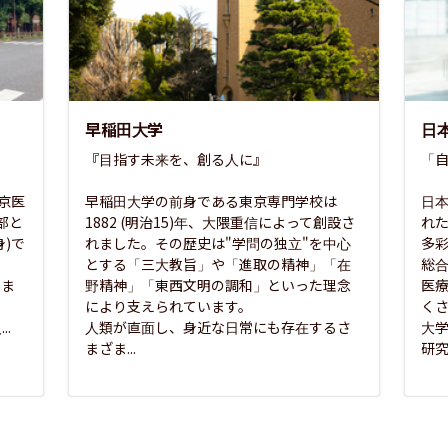
早稲田大学
日
『目指す未来を、創る人に』

「自
東京医
早稲田大学の前身である東京専門学校は
日本
部と
1882 (明治15)年、大隈重信によって創設さ
れ
)で
れました。その歴史は"学問の独立"を中心
多
とする「三大教旨」や「進取の精神」「在
総
さま
野精神」「東西文明の調和」といった理念
医
な
により支えられています。

く
..
人類が直面し、身近な日常にも存在するさ
大
まざま...
研究