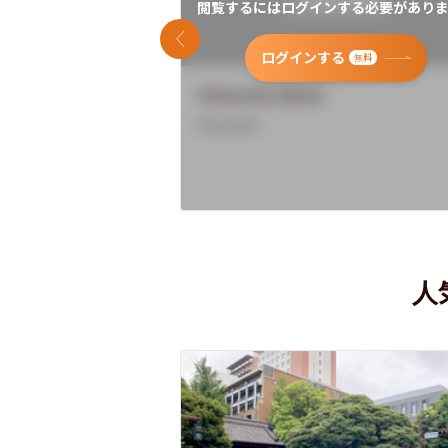
閲覧するにはログインする必要がありま
前のスライド
ログインする
無料
University Name
Overview
人