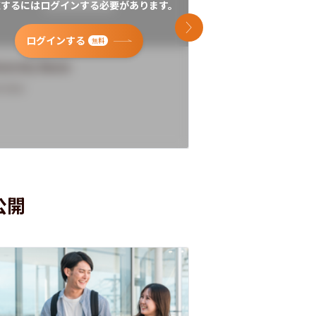
覧するにはログインする必要があります。
閲覧するにはログイン
次のスライド
ログインする
ログインす
無料
versity Name
University Name
rview
Overview
公開