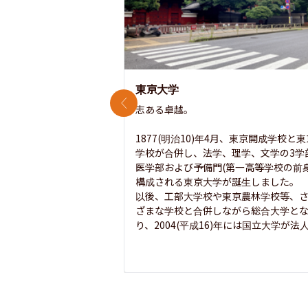
東京大学
前のスライド
志ある卓越。

1877(明治10)年4月、東京開成学校と
学校が合併し、法学、理学、文学の3学
医学部および予備門(第一高等学校の前身
構成される東京大学が誕生しました。

以後、工部大学校や東京農林学校等、
ざまな学校と合併しながら総合大学と
り、2004(平成16)年には国立大学が法人.