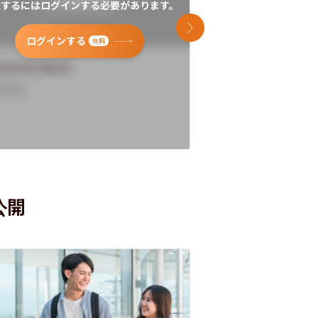
覧するにはログインする必要があります。
閲覧するにはログイン
次のスライド
ログインする
ログインす
無料
versity Name
University Name
rview
Overview
公開