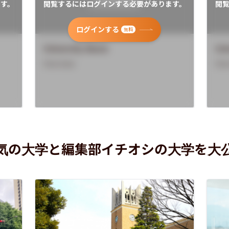
す。
閲覧するにはログインする必要があります。
閲
ログインする
無料
University Name
Uni
Overview
Ove
気の大学と編集部イチオシの大学を大