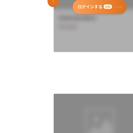
前のスライド
ログインする
無料
University Name
Overview