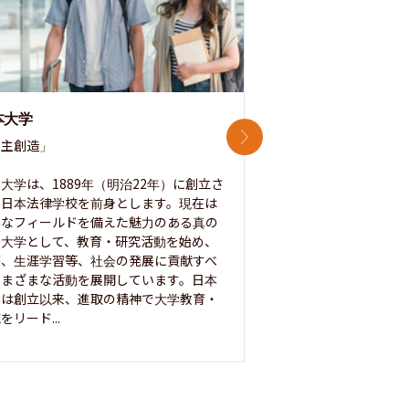
本大学
中央大学
次のスライド
主創造」

次世代を拓く「行動
「さらに開かれた大学
大学は、1889年（明治22年）に創立さ
た日本法律学校を前身とします。現在は
1885年に創立した
彩なフィールドを備えた魅力のある真の
ノ素ヲ養フ」という
合大学として、教育・研究活動を始め、
白門を象徴とする伝統
療、生涯学習等、社会の発展に貢献すべ
って築き、いつの時代
さまざまな活動を展開しています。日本
来を拓く人材を数多
学は創立以来、進取の精神で大学教育・
た。この建学の精神は、
をリード...