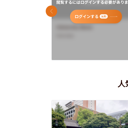
閲覧するにはログインする必要がありま
前のスライド
ログインする
無料
University Name
Overview
人