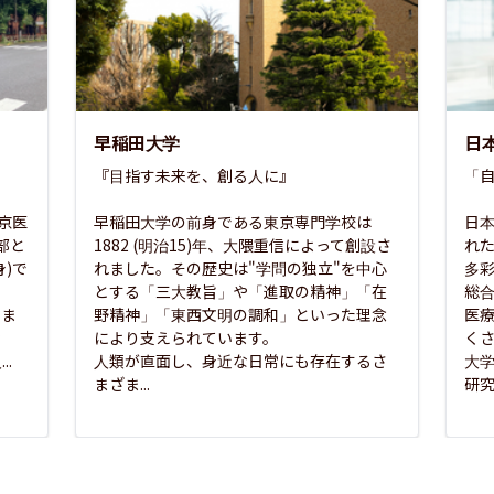
早稲田大学
日
『目指す未来を、創る人に』

「自
東京医
早稲田大学の前身である東京専門学校は
日本
部と
1882 (明治15)年、大隈重信によって創設さ
れ
)で
れました。その歴史は"学問の独立"を中心
多
とする「三大教旨」や「進取の精神」「在
総
さま
野精神」「東西文明の調和」といった理念
医
な
により支えられています。

く
..
人類が直面し、身近な日常にも存在するさ
大
まざま...
研究