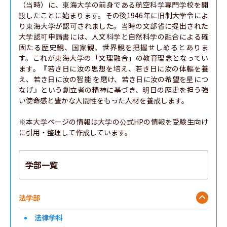
（当時）に、東海大学の前身である航空科学専門学校を開
設したことに始まります。その後1946年に旧制大学令によ
り東海大学が認可されました。当時の文部省に提出された
大学認可申請書には、人文科学と自然科学の融合による確
固たる歴史観、国家観、世界観を把握せしめるとありま
す。これが東海大学の「文理融合」の教育理念となってい
ます。『若き日に汝の思想を培え、若き日に汝の体軀を養
え、若き日に汝の智能 を磨け、若き日に汝の希望を星につ
なげ』という創立者の精神に基づき、明日の歴史を担う強
い使命感と豊かな人間性をもった人材を養成します。

※本大学ページの情報は大学の公式HPの情報を受験生向け
に引用・整理して作成しています。
学部一覧
法学部
法律学科