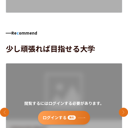
Re
c
ommend
少し頑張れば目指せる大学
閲覧するにはログインする必要があります。
前のスライド
次
ログインする
無料