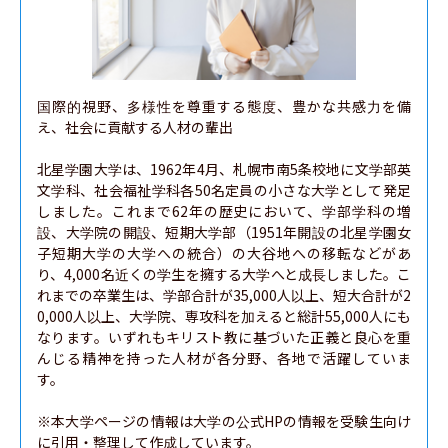
国際的視野、多様性を尊重する態度、豊かな共感力を備
え、社会に貢献する人材の輩出

北星学園大学は、1962年4月、札幌市南5条校地に文学部英
文学科、社会福祉学科各50名定員の小さな大学として発足
しました。これまで62年の歴史において、学部学科の増
設、大学院の開設、短期大学部（1951年開設の北星学園女
子短期大学の大学への統合）の大谷地への移転などがあ
り、4,000名近くの学生を擁する大学へと成長しました。こ
れまでの卒業生は、学部合計が35,000人以上、短大合計が2
0,000人以上、大学院、専攻科を加えると総計55,000人にも
なります。いずれもキリスト教に基づいた正義と良心を重
んじる精神を持った人材が各分野、各地で活躍していま
す。

※本大学ページの情報は大学の公式HPの情報を受験生向け
に引用・整理して作成しています。