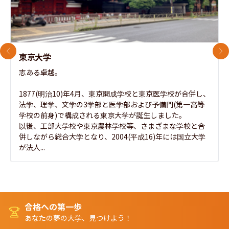
前のスライド
次
東京大学
志ある卓越。

1877(明治10)年4月、東京開成学校と東京医学校が合併し、
法学、理学、文学の3学部と医学部および予備門(第一高等
学校の前身)で構成される東京大学が誕生しました。

以後、工部大学校や東京農林学校等、さまざまな学校と合
併しながら総合大学となり、2004(平成16)年には国立大学
が法人...
合格への第一歩
あなたの夢の大学、見つけよう！