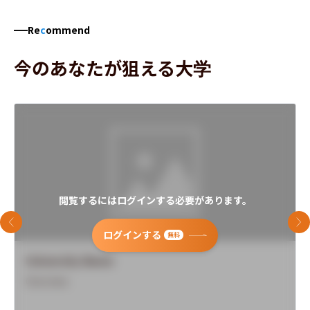
Re
c
ommend
今のあなたが狙える大学
閲覧するにはログインする必要があります。
前のスライド
次
ログインする
無料
University Name
Overview