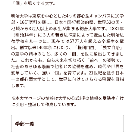
「個」を強くする大学。

明治大学は東京を中心とした4つの都心型キャンパスに10学
部・16研究科を擁し、日本全国47都道府県、世界52の国・
地域から3万人以上の学生が集まる総合大学です。1881年
（明治14年）に３人の若き法律家によって誕生した明治法
律学校をルーツに、現在では57万人を超える卒業生を輩
出。創立以来140年余にわたり、「権利自由」「独立自治」
の建学の精神のもと、多くの「個」を世に輩出してきまし
た。 これからも、自ら未来を切り拓く「前へ」の姿勢で、
社会のあらゆる場面で他者との協働を進め、時代や世界を
変革していく、強い「個」を育てます。21世紀を担う日本
一の都心型大学として、世界に向けてさらなる飛躍を目指
します。

※本大学ページの情報は大学の公式HPの情報を受験生向け
に引用・整理して作成しています。
学部一覧