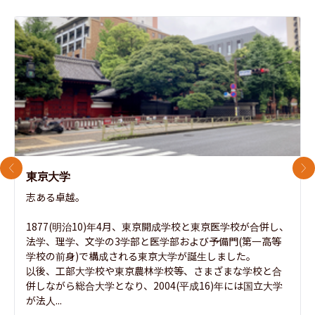
前のスライド
次
東京大学
志ある卓越。

1877(明治10)年4月、東京開成学校と東京医学校が合併し、
法学、理学、文学の3学部と医学部および予備門(第一高等
学校の前身)で構成される東京大学が誕生しました。

以後、工部大学校や東京農林学校等、さまざまな学校と合
併しながら総合大学となり、2004(平成16)年には国立大学
が法人...