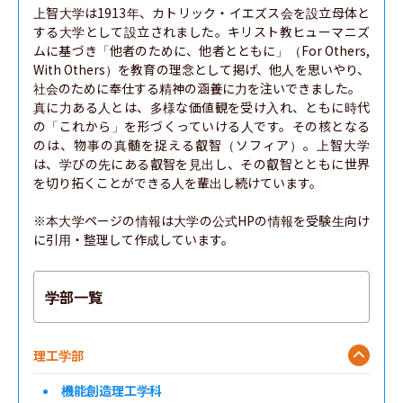
上智大学は1913年、カトリック・イエズス会を設立母体と
する大学として設立されました。キリスト教ヒューマニズ
ムに基づき「他者のために、他者とともに」（For Others, 
With Others）を教育の理念として掲げ、他人を思いやり、
社会のために奉仕する精神の涵養に力を注いできました。

真に力ある人とは、多様な価値観を受け入れ、ともに時代
の「これから」を形づくっていける人です。その核となる
のは、物事の真髄を捉える叡智（ソフィア）。上智大学
は、学びの先にある叡智を見出し、その叡智とともに世界
を切り拓くことができる人を輩出し続けています。

※本大学ページの情報は大学の公式HPの情報を受験生向け
に引用・整理して作成しています。
学部一覧
理工学部
機能創造理工学科