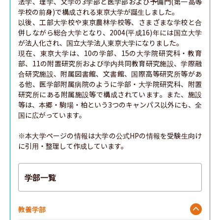
法学、理学、文学の3学部と医学部および予備門(第一高等
学校の前身)で構成される東京大学が誕生しました。

以後、工部大学校や東京農林学校等、さまざまな学校と合
併しながら総合大学となり、2004(平成16)年には国立大学
が法人化され、国立大学法人東京大学になりました。

現在、東京大学は、10の学部、15の大学院研究科・教育
部、11の附置研究所および学内共同教育研究施設、学際融
合研究施設、附属図書館、文書館、国際高等研究所等があ
る他、医学部附属病院のように学部・大学院研究科、附置
研究所にある附属施設等で構成されています。また、施設
等は、本郷・駒場・柏という3つのキャンパス以外にも、全
国に広がっています。

※本大学ページの情報は大学の公式HPの情報を受験生向け
に引用・整理して作成しています。
学部一覧
教養学部