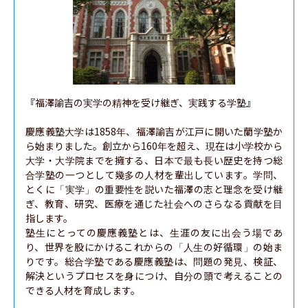
『福澤諭吉の実学の精神を受け継ぎ、実践する学塾』

慶應義塾大学は1858年、福澤諭吉が江戸に開いた蘭学塾か
ら始まりました。創立から160年を超え、現在は小学校から
大学・大学院までを擁する、日本で最も長い歴史を持つ総
合学塾の一つとして幾多の人材を輩出しています。学問、
とくに「実学」の重要性を説いた福澤の志と理念を受け継
ぎ、教育、研究、医療を通じた社会へのさらなる貢献を目
指します。

塾生にとっての慶應義塾とは、生涯の友に出会う場であ
り、世界を股にかけるこれからの「人生の好循環」の始ま
りです。総合学塾である慶應義塾は、問題の発見、検証、
解決というプロセスを身につけ、自分の頭で考えることの
できる人材を育成します。
