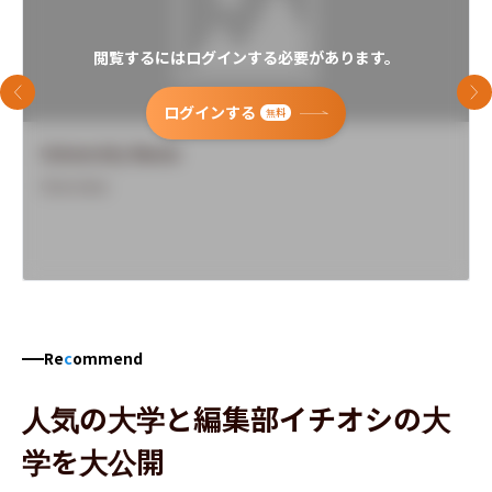
閲覧するにはログインする必要があります。
前のスライド
次
ログインする
無料
University Name
Overview
Re
c
ommend
人気の大学と編集部イチオシの大
学を大公開