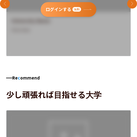
前のスライド
次
ログインする
無料
University Name
Overview
Re
c
ommend
少し頑張れば目指せる大学