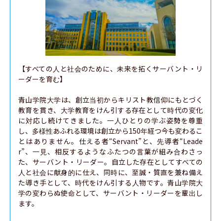
【すべての人と社会のために、未来を拓くサーバント・リ
ーダーを育む】

青山学院大学は、創立当初からキリスト教信仰にもとづく
教育を貫き、大学教育をけん引する存在として時代の変化
に対応し続けてきました。一人ひとりの学ぶ姿勢を尊重
し、多様性あふれる環境は創立から150年経つ今も変わるこ
とはありません。仕える者“Servant”と、先導者“Leade
r”、一見、相反するようなふたつの言葉が組み合わさっ
た、サーバント・リーダー。自立した存在としてすべての
人と社会に献身的に仕え、同時に、至誠・質直を兼ね備え
た導き手として、時代をけん引する人物です。青山学院大
学の変わらぬ使命として、サーバント・リーダーを輩出し
ます。
