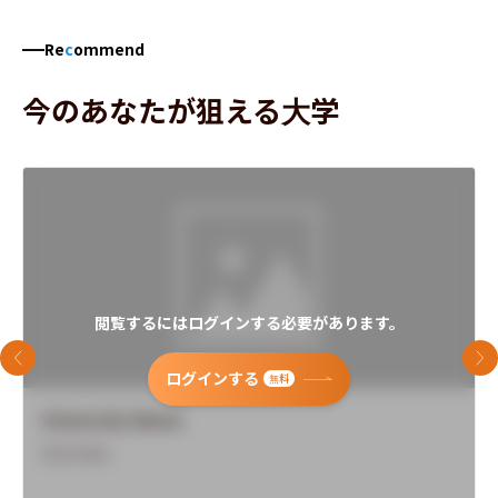
Re
c
ommend
今のあなたが狙える大学
閲覧するにはログインする必要があります。
前のスライド
次
ログインする
無料
University Name
Overview