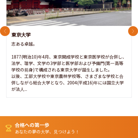
前のスライド
次
東京大学
志ある卓越。

1877(明治10)年4月、東京開成学校と東京医学校が合併し、
法学、理学、文学の3学部と医学部および予備門(第一高等
学校の前身)で構成される東京大学が誕生しました。

以後、工部大学校や東京農林学校等、さまざまな学校と合
併しながら総合大学となり、2004(平成16)年には国立大学
が法人...
合格への第一歩
あなたの夢の大学、見つけよう！