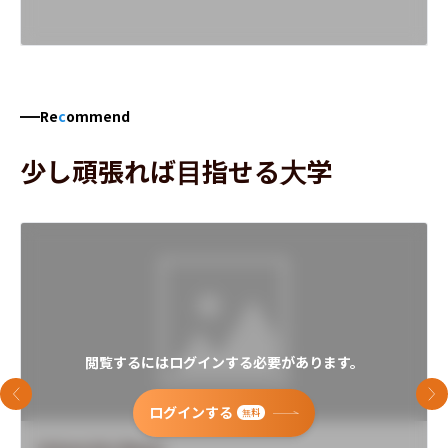
Re
c
ommend
少し頑張れば目指せる大学
閲覧するにはログインする必要があります。
前のスライド
次
ログインする
無料