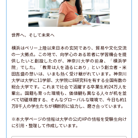
世界へ、そして未来へ

横浜はペリー上陸以来日本の玄関であり、貿易や文化交流
の一大拠点。この地で、向学心のある若者に学習機会を提
供したいと創設したのが、神奈川大学の前身、「横浜学
院」でした。「教育は人を造るにあり」という創立者・米
田吉盛の想いは、いまも熱く受け継がれています。神奈川
大学は大学に11学部、大学院に8研究科を有する全国有数の
総合大学です。これまで社会で活躍する卒業生約24万人を
輩出。国籍も育った環境も、価値観も異なる人々が机を並
べて切磋琢磨する、そんなグローバルな環境で、今日も約1
万8千人の学生たちが横断的に協力し、磨き合っています。

※本大学ページの情報は大学の公式HPの情報を受験生向け
に引用・整理して作成しています。