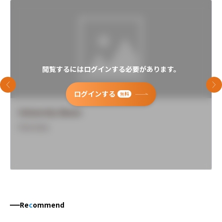
閲覧するにはログインする必要があります。
前のスライド
次
ログインする
無料
University Name
Overview
Re
c
ommend