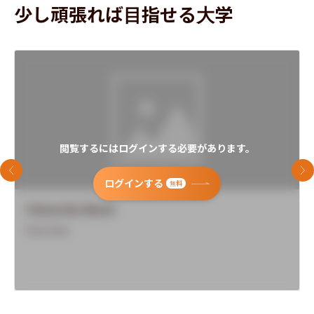
少し頑張れば目指せる大学
閲覧するにはログインする必要があります。
前のスライド
次
ログインする
無料
University Name
Overview