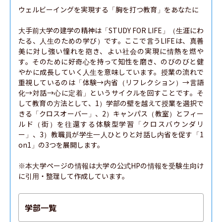
ウェルビーイングを実現する「胸を打つ教育」をあなたに

大手前大学の建学の精神は「STUDY FOR LIFE」（生涯にわ
たる、人生のための学び）です。ここで言うLIFEは、真善
美に対し強い憧れを抱き、よい社会の実現に情熱を燃や
す。そのために好奇心を持って知性を磨き、のびのびと健
やかに成長していく人生を意味しています。授業の流れで
重視しているのは「体験→内省（リフレクション）→言語
化→対話→心に定着」というサイクルを回すことです。そ
して教育の方法として、1）学部の壁を越えて授業を選択で
きる「クロスオーバー」、2）キャンパス（教室）とフィー
ルド（街）を往還する体験型学習「クロスバウンダリ
ー」、3）教職員が学生一人ひとりと対話し内省を促す「1
on1」の3つを展開します。

※本大学ページの情報は大学の公式HPの情報を受験生向け
に引用・整理して作成しています。
学部一覧