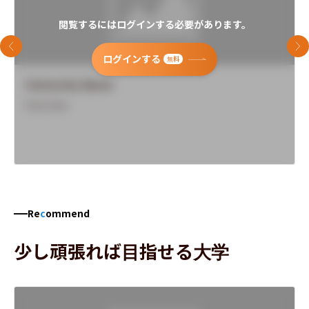
閲覧するにはログインする必要があります。
前のスライド
次
ログインする
無料
University Name
Overview
Re
c
ommend
少し頑張れば目指せる大学