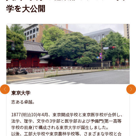
学を大公開
前のスライド
次
東京大学
志ある卓越。

1877(明治10)年4月、東京開成学校と東京医学校が合併し、
法学、理学、文学の3学部と医学部および予備門(第一高等
学校の前身)で構成される東京大学が誕生しました。

以後、工部大学校や東京農林学校等、さまざまな学校と合