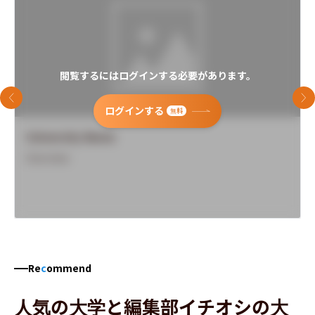
閲覧するにはログインする必要があります。
前のスライド
次
ログインする
無料
University Name
Overview
Re
c
ommend
人気の大学と編集部イチオシの大