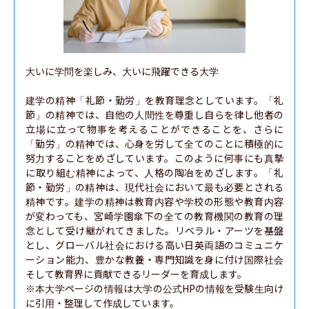
大いに学問を楽しみ、大いに飛躍できる大学

建学の精神「礼節・勤労」を教育理念としています。「礼
節」の精神では、自他の人間性を尊重し自らを律し他者の
立場に立って物事を考えることができることを、さらに
「勤労」の精神では、心身を労して全てのことに積極的に
努力することをめざしています。このように何事にも真摯
に取り組む精神によって、人格の陶冶をめざします。「礼
節・勤労」の精神は、現代社会において最も必要とされる
精神です。建学の精神は教育内容や学校の形態や教育内容
が変わっても、宮崎学園傘下の全ての教育機関の教育の理
念として受け継がれてきました。リベラル・アーツを基盤
とし、グローバル社会における高い日英両語のコミュニケ
ーション能力、豊かな教養・専門知識を身に付け国際社会
そして教育界に貢献できるリーダーを育成します。

※本大学ページの情報は大学の公式HPの情報を受験生向け
に引用・整理して作成しています。