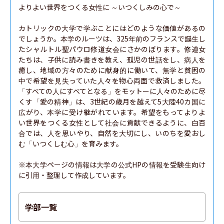
よりよい世界をつくる女性に ～いつくしみの心で～

カトリックの大学で学ぶことにはどのような価値があるの
でしょうか。本学のルーツは、325年前のフランスで誕生し
たシャルトル聖パウロ修道女会にさかのぼります。修道女
たちは、子供に読み書きを教え、孤児の世話をし、病人を
癒し、地域の方々のために献身的に働いて、無学と貧困の
中で希望を見失っていた人々を物心両面で救済しました。
「すべての人にすべてとなる」をモットーに人々のために尽
くす「愛の精神」は、3世紀の歳月を越えて5大陸40カ国に
広がり、本学に受け継がれています。希望をもってよりよ
い世界をつくる女性として社会に貢献できるように、白百
合では、人を思いやり、自然を大切にし、いのちを愛おし
む「いつくしむ心」を育みます。

※本大学ページの情報は大学の公式HPの情報を受験生向け
に引用・整理して作成しています。
学部一覧