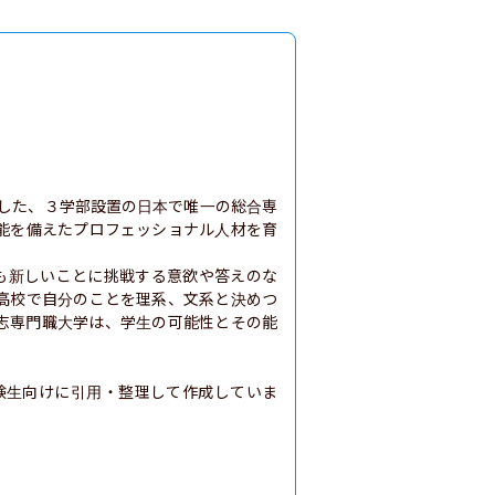
学した、３学部設置の日本で唯一の総合専
能を備えたプロフェッショナル人材を育
りも新しいことに挑戦する意欲や答えのな
高校で自分のことを理系、文系と決めつ
志専門職大学は、学生の可能性とその能
験生向けに引用・整理して作成していま