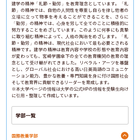
建学の精神「礼節・勤労」を教育理念としています。「礼
節」の精神では、自他の人間性を尊重し自らを律し他者の
立場に立って物事を考えることができることを、さらに
「勤労」の精神では、心身を労して全てのことに積極的に
努力することをめざしています。このように何事にも真摯
に取り組む精神によって、人格の陶冶をめざします。「礼
節・勤労」の精神は、現代社会において最も必要とされる
精神です。建学の精神は教育内容や学校の形態や教育内容
が変わっても、宮崎学園傘下の全ての教育機関の教育の理
念として受け継がれてきました。リベラル・アーツを基盤
とし、グローバル社会における高い日英両語のコミュニケ
ーション能力、豊かな教養・専門知識を身に付け国際社会
そして教育界に貢献できるリーダーを育成します。

※本大学ページの情報は大学の公式HPの情報を受験生向け
に引用・整理して作成しています。
学部一覧
国際教養学部