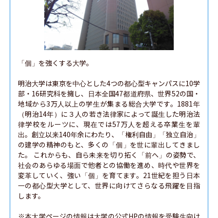
「個」を強くする大学。

明治大学は東京を中心とした4つの都心型キャンパスに10学
部・16研究科を擁し、日本全国47都道府県、世界52の国・
地域から3万人以上の学生が集まる総合大学です。1881年
（明治14年）に３人の若き法律家によって誕生した明治法
律学校をルーツに、現在では57万人を超える卒業生を輩
出。創立以来140年余にわたり、「権利自由」「独立自治」
の建学の精神のもと、多くの「個」を世に輩出してきまし
た。 これからも、自ら未来を切り拓く「前へ」の姿勢で、
社会のあらゆる場面で他者との協働を進め、時代や世界を
変革していく、強い「個」を育てます。21世紀を担う日本
一の都心型大学として、世界に向けてさらなる飛躍を目指
します。

※本大学ページの情報は大学の公式HPの情報を受験生向け