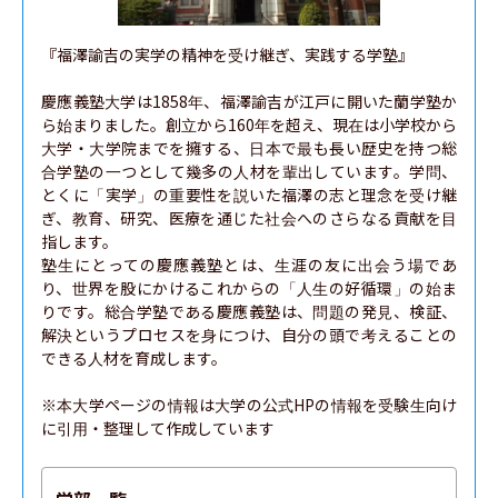
『福澤諭吉の実学の精神を受け継ぎ、実践する学塾』

慶應義塾大学は1858年、福澤諭吉が江戸に開いた蘭学塾か
ら始まりました。創立から160年を超え、現在は小学校から
大学・大学院までを擁する、日本で最も長い歴史を持つ総
合学塾の一つとして幾多の人材を輩出しています。学問、
とくに「実学」の重要性を説いた福澤の志と理念を受け継
ぎ、教育、研究、医療を通じた社会へのさらなる貢献を目
指します。

塾生にとっての慶應義塾とは、生涯の友に出会う場であ
り、世界を股にかけるこれからの「人生の好循環」の始ま
りです。総合学塾である慶應義塾は、問題の発見、検証、
解決というプロセスを身につけ、自分の頭で考えることの
できる人材を育成します。

※本大学ページの情報は大学の公式HPの情報を受験生向け
に引用・整理して作成しています