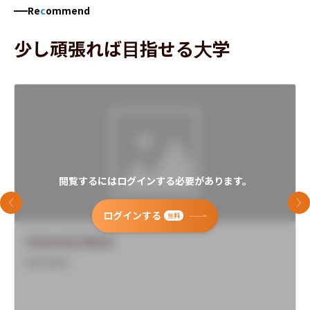
Re
c
ommend
少し頑張れば目指せる大学
閲覧するにはログインする必要があります。
前のスライド
次
ログインする
無料
University Name
Overview