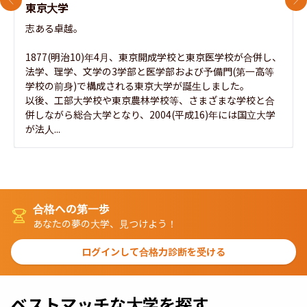
前のスライド
次
東京大学
志ある卓越。

1877(明治10)年4月、東京開成学校と東京医学校が合併し、
法学、理学、文学の3学部と医学部および予備門(第一高等
学校の前身)で構成される東京大学が誕生しました。

以後、工部大学校や東京農林学校等、さまざまな学校と合
併しながら総合大学となり、2004(平成16)年には国立大学
が法人...
合格への第一歩
あなたの夢の大学、見つけよう！
ログインして合格力診断を受ける
ベストマッチな大学を探す