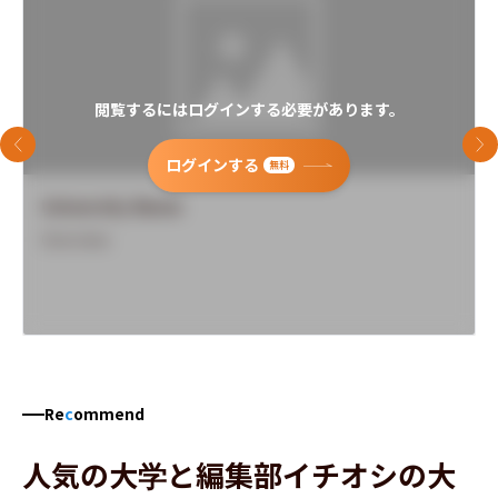
閲覧するにはログインする必要があります。
前のスライド
次
ログインする
無料
University Name
Overview
Re
c
ommend
人気の大学と編集部イチオシの大