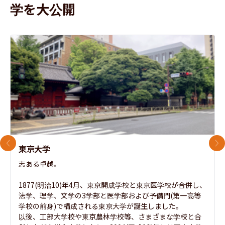
学を大公開
前のスライド
次
東京大学
志ある卓越。

1877(明治10)年4月、東京開成学校と東京医学校が合併し、
法学、理学、文学の3学部と医学部および予備門(第一高等
学校の前身)で構成される東京大学が誕生しました。

以後、工部大学校や東京農林学校等、さまざまな学校と合