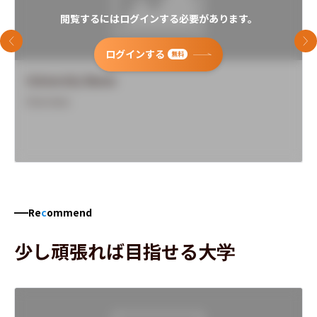
閲覧するにはログインする必要があります。
前のスライド
次
ログインする
無料
University Name
Overview
Re
c
ommend
少し頑張れば目指せる大学