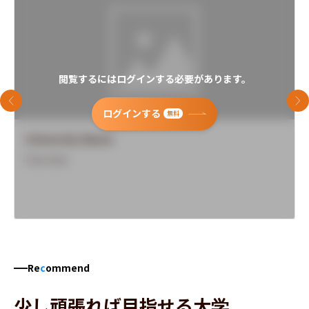
閲覧するにはログインする必要があります。
前のスライド
次
ログインする
無料
University Name
Overview
Re
c
ommend
少し頑張れば目指せる大学