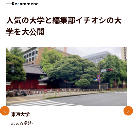
Re
c
ommend
人気の大学と編集部イチオシの大
学を大公開
前のスライド
次
東京大学
志ある卓越。
