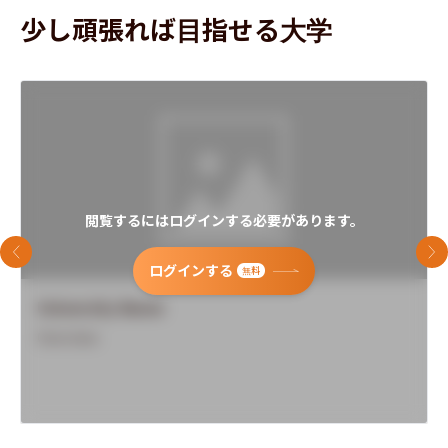
少し頑張れば目指せる大学
閲覧するにはログインする必要があります。
前のスライド
次
ログインする
無料
University Name
Overview