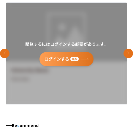
閲覧するにはログインする必要があります。
前のスライド
次
ログインする
無料
University Name
Overview
Re
c
ommend