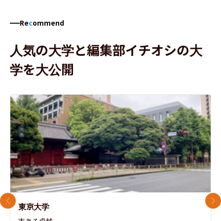
Re
c
ommend
人気の大学と編集部イチオシの大
学を大公開
前のスライド
次
東京大学