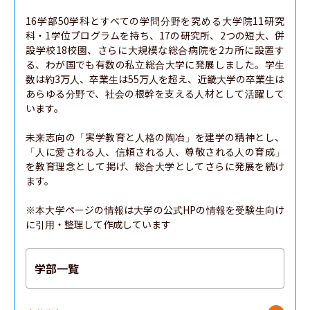
16学部50学科とすべての学問分野を究める大学院11研究
科・1学位プログラムを持ち、17の研究所、2つの短大、併
設学校18校園、さらに大規模な総合病院を2カ所に設置す
る、わが国でも有数の私立総合大学に発展しました。学生
数は約3万人、卒業生は55万人を超え、近畿大学の卒業生は
あらゆる分野で、社会の根幹を支える人材として活躍して
います。

未来志向の「実学教育と人格の陶冶」を建学の精神とし、
「人に愛される人、信頼される人、尊敬される人の育成」
を教育理念として掲げ、総合大学としてさらに発展を続け
ます。

※本大学ページの情報は大学の公式HPの情報を受験生向け
に引用・整理して作成しています
学部一覧