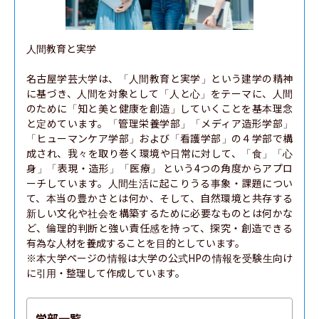
人間教育と実学

名古屋学芸大学は、「人間教育と実学」という建学の精神
に基づき、人間を対象として「人と心」をテーマに、人間
のために「知と美と健康を創造」していくことを基本理念
と定めています。「管理栄養学部」「メディア造形学部」
「ヒューマンケア学部」および「看護学部」の４学部で構
成され、我々を取り巻く環境や日常に対して、「食」「心
身」「表現・造形」「医療」 という4つの角度からアプロ
ーチしています。人間生活に起こりうる事象・課題につい
て、本当の豊かさとは何か、そして、自然環境と共存する
新しい文化や社会を構築するために必要なものとは何かな
ど、倫理的判断と強い責任感を持って、探究・創造できる
有為な人材を養成することを目的としています。

※本大学ページの情報は大学の公式HPの情報を受験生向け
に引用・整理して作成しています。
学部一覧