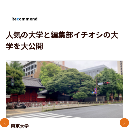
Re
c
ommend
人気の大学と編集部イチオシの大
学を大公開
前のスライド
次
東京大学