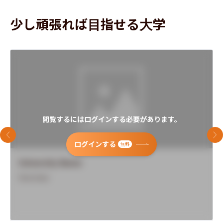
少し頑張れば目指せる大学
閲覧するにはログインする必要があります。
前のスライド
次
ログインする
無料
University Name
Overview