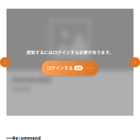
閲覧するにはログインする必要があります。
前のスライド
次
ログインする
無料
University Name
Overview
Re
c
ommend