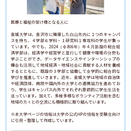
医療と福祉の架け橋となる人に

金城大学は、金沢市に隣接した白山市内に２つのキャンパ
スを持ち、４学部６学科・１研究科１専攻科の学生が集っ
ています。中でも、2024（令和6年）年４月新設の総合経
済学部は、経済学や経営学と並行して健康や環境の分野も
学ぶことができ、データサイエンスやインターンシップの
機会も活用して地域経済・地域社会に貢献する人材を養成
するとともに、既設の３学部と協働して全学的に総合的な
学びを推進していきます。近年、金城大学は地域の自治体
や経済団体、病院や国内外の大学との連携協力を進めてお
り、学生はキャンパス内外でそれぞれ意欲的に学生生活を
送っています。加えて、多種多様なボランティア活動を含む
地域の方々との交流にも積極的に取り組んでいます。

※本大学ページの情報は大学の公式HPの情報を受験生向け
に引用・整理して作成しています。