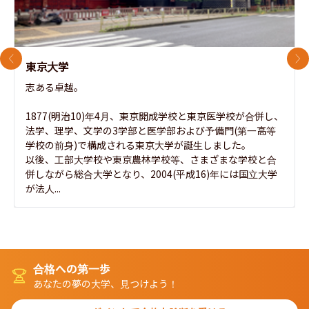
前のスライド
次
東京大学
志ある卓越。

1877(明治10)年4月、東京開成学校と東京医学校が合併し、
法学、理学、文学の3学部と医学部および予備門(第一高等
学校の前身)で構成される東京大学が誕生しました。

以後、工部大学校や東京農林学校等、さまざまな学校と合
併しながら総合大学となり、2004(平成16)年には国立大学
が法人...
合格への第一歩
あなたの夢の大学、見つけよう！