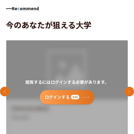
Re
c
ommend
今のあなたが狙える大学
閲覧するにはログインする必要があります。
前のスライド
次
ログインする
無料
University Name
Overview