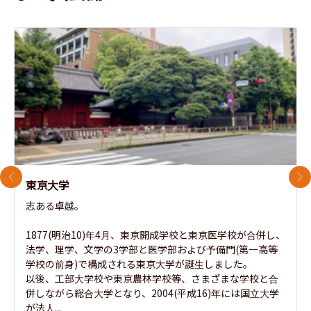
前のスライド
次
東京大学
志ある卓越。

1877(明治10)年4月、東京開成学校と東京医学校が合併し、
法学、理学、文学の3学部と医学部および予備門(第一高等
学校の前身)で構成される東京大学が誕生しました。

以後、工部大学校や東京農林学校等、さまざまな学校と合
併しながら総合大学となり、2004(平成16)年には国立大学
が法人...