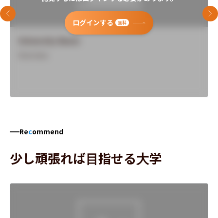
前のスライド
次
ログインする
無料
University Name
Overview
Re
c
ommend
少し頑張れば目指せる大学