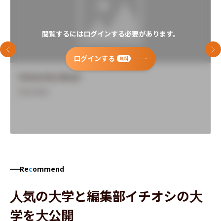
閲覧するにはログインする必要があります。
前のスライド
次
ログインする
無料
University Name
Overview
Re
c
ommend
人気の大学と編集部イチオシの大
学を大公開