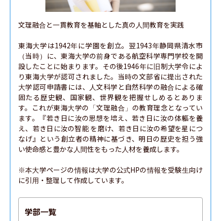
文理融合と一貫教育を基軸とした真の人間教育を実践

東海大学は1942年に学園を創立。翌1943年静岡県清水市
（当時）に、東海大学の前身である航空科学専門学校を開
設したことに始まります。その後1946年に旧制大学令によ
り東海大学が認可されました。当時の文部省に提出された
大学認可申請書には、人文科学と自然科学の融合による確
固たる歴史観、国家観、世界観を把握せしめるとありま
す。これが東海大学の「文理融合」の教育理念となってい
ます。『若き日に汝の思想を培え、若き日に汝の体軀を養
え、若き日に汝の智能 を磨け、若き日に汝の希望を星につ
なげ』という創立者の精神に基づき、明日の歴史を担う強
い使命感と豊かな人間性をもった人材を養成します。

※本大学ページの情報は大学の公式HPの情報を受験生向け
に引用・整理して作成しています。
学部一覧