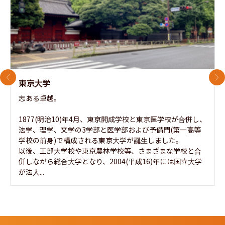
前のスライド
次
東京大学
志ある卓越。

1877(明治10)年4月、東京開成学校と東京医学校が合併し、
法学、理学、文学の3学部と医学部および予備門(第一高等
学校の前身)で構成される東京大学が誕生しました。

以後、工部大学校や東京農林学校等、さまざまな学校と合
併しながら総合大学となり、2004(平成16)年には国立大学
が法人...