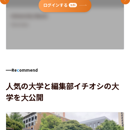
前のスライド
次
ログインする
無料
University Name
Overview
Re
c
ommend
人気の大学と編集部イチオシの大
学を大公開