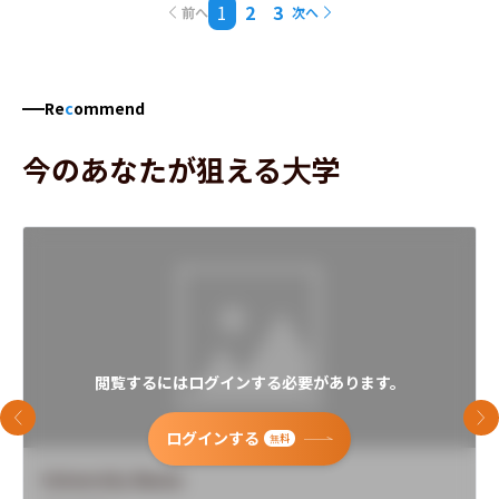
1
2
3
前へ
次へ
Re
c
ommend
今のあなたが狙える大学
閲覧するにはログインする必要があります。
前のスライド
次
ログインする
無料
University Name