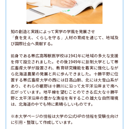
知の創造と実践によって実学の学風を発展させ

「食を支え、くらしを守る」人材の育成を通じて、地域及
び国際社会へ貢献する。

前身である帯広高等獣医学校は1941年に地域の多大な支援
を得て設立されました。その後1949年に新制大学として帯
広畜産大学が設置され、教育研究機能を着実に強化しなが
ら北海道農業の発展と共に歩んできました。十勝平野に位
置する帯広畜産大学の西には日高山脈、北には大雪山系が
あり、それらの裾野は十勝川に沿って太平洋沿岸まで南へ
広がっています。地平線を望むことのできる広大な十勝平
野と太平洋沿岸の豊かな漁場を有するこの雄大な自然環境
は、北海道の中でも特に素晴らしいものです。

※本大学ページの情報は大学の公式HPの情報を受験生向け
に引用・整理して作成しています。