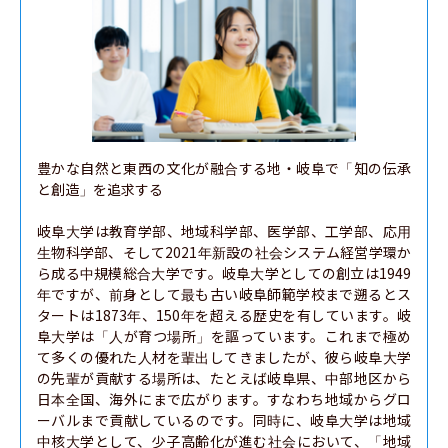
豊かな自然と東西の文化が融合する地・岐阜で「知の伝承
と創造」を追求する

岐阜大学は教育学部、地域科学部、医学部、工学部、応用
生物科学部、そして2021年新設の社会システム経営学環か
ら成る中規模総合大学です。岐阜大学としての創立は1949
年ですが、前身として最も古い岐阜師範学校まで遡るとス
タートは1873年、150年を超える歴史を有しています。岐
阜大学は「人が育つ場所」を謳っています。これまで極め
て多くの優れた人材を輩出してきましたが、彼ら岐阜大学
の先輩が貢献する場所は、たとえば岐阜県、中部地区から
日本全国、海外にまで広がります。すなわち地域からグロ
ーバルまで貢献しているのです。同時に、岐阜大学は地域
中核大学として、少子高齢化が進む社会において、「地域