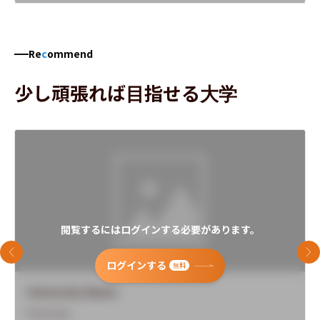
Re
c
ommend
少し頑張れば目指せる大学
閲覧するにはログインする必要があります。
前のスライド
次
ログインする
無料
University Name
Overview