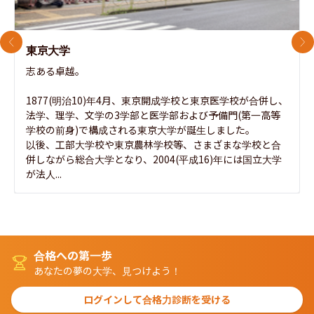
前のスライド
次
東京大学
志ある卓越。

1877(明治10)年4月、東京開成学校と東京医学校が合併し、
法学、理学、文学の3学部と医学部および予備門(第一高等
学校の前身)で構成される東京大学が誕生しました。

以後、工部大学校や東京農林学校等、さまざまな学校と合
併しながら総合大学となり、2004(平成16)年には国立大学
が法人...
合格への第一歩
あなたの夢の大学、見つけよう！
ログインして合格力診断を受ける