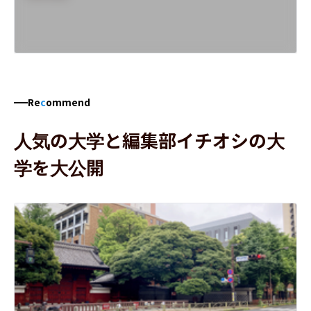
Re
c
ommend
人気の大学と編集部イチオシの大
学を大公開