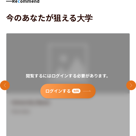
Re
c
ommend
今のあなたが狙える大学
閲覧するにはログインする必要があります。
前のスライド
次
ログインする
無料
University Name
Overview