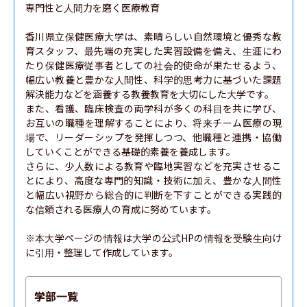
専門性と人間力を磨く医療教育

香川県立保健医療大学は、素晴らしい自然環境と優秀な教
育スタッフ、最先端の充実した実習設備を備え、生涯にわ
たり保健医療従事者としての社会的使命が果たせるよう、
幅広い教養と豊かな人間性、科学的思考力に基づいた課題
解決能力などを涵養する教養教育を大切にした大学です。

また、看護、臨床検査の両学科が多くの科目を共に学び、
お互いの職種を理解することにより、将来チーム医療の現
場で、リーダーシップを発揮しつつ、他職種と連携・協働
していくことができる基礎的素養を養成します。

さらに、少人数による教育や臨地実習などを充実させるこ
とにより、高度な専門的知識・技術に加え、豊かな人間性
と幅広い視野から総合的に判断を下すことができる実践的
な信頼される医療人の育成に努めています。

※本大学ページの情報は大学の公式HPの情報を受験生向け
に引用・整理して作成しています。
学部一覧