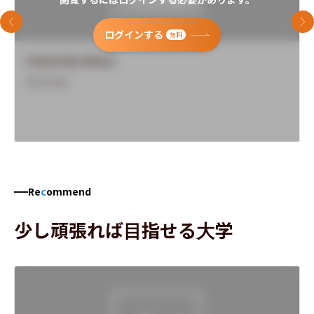
前のスライド
次
ログインする
無料
University Name
Overview
Re
c
ommend
少し頑張れば目指せる大学