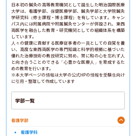
日本初の鍼灸の高等教育機関として誕生した明治国際医療
大学は、看護学部、保健医療学部、鍼灸学部と大学院鍼灸
学研究科（修士課程・博士課程）を有しています。キャン
パス内には附属病院や附属鍼灸センターが併設され、東西
両医学を融合した教育・研究機関としての組織体系を構築
しています。

人々の健康に貢献する医療従事者の一員としての自覚を養
い、高度な東西両医学の専門知識と科学的根拠に基づいた
優れた治療技術の教授研究に努め、常に和の心を忘れず人
と向き合うことのできる「心豊かな医療人」を育成するた
めの教育を行います。

※本大学ページの情報は大学の公式HPの情報を受験生向け
に引用・整理して作成しています
学部一覧
看護学部
看護学科