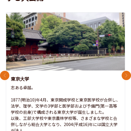
前のスライド
次
東京大学
志ある卓越。

1877(明治10)年4月、東京開成学校と東京医学校が合併し、
法学、理学、文学の3学部と医学部および予備門(第一高等
学校の前身)で構成される東京大学が誕生しました。

以後、工部大学校や東京農林学校等、さまざまな学校と合
併しながら総合大学となり、2004(平成16)年には国立大学
が法人...