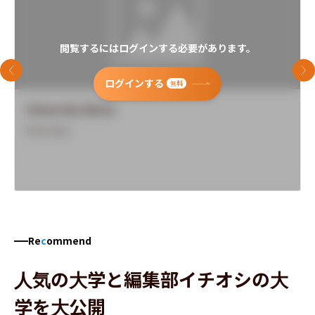
閲覧するにはログインする必要があります。
前のスライド
次
ログインする
無料
University Name
Overview
Re
c
ommend
人気の大学と編集部イチオシの大
学を大公開