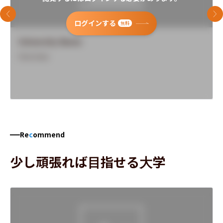
前のスライド
次
ログインする
無料
University Name
Overview
Re
c
ommend
少し頑張れば目指せる大学