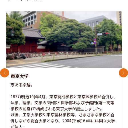
前のスライド
次
東京大学
志ある卓越。

1877(明治10)年4月、東京開成学校と東京医学校が合併し、
法学、理学、文学の3学部と医学部および予備門(第一高等
学校の前身)で構成される東京大学が誕生しました。

以後、工部大学校や東京農林学校等、さまざまな学校と合
併しながら総合大学となり、2004(平成16)年には国立大学
が法人...