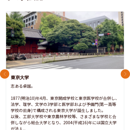
前のスライド
次
東京大学
志ある卓越。

1877(明治10)年4月、東京開成学校と東京医学校が合併し、
法学、理学、文学の3学部と医学部および予備門(第一高等
学校の前身)で構成される東京大学が誕生しました。

以後、工部大学校や東京農林学校等、さまざまな学校と合
併しながら総合大学となり、2004(平成16)年には国立大学
が法人...