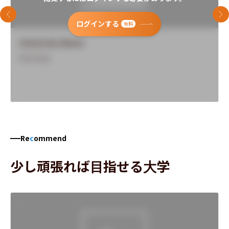
前のスライド
次
ログインする
無料
University Name
Overview
Re
c
ommend
少し頑張れば目指せる大学