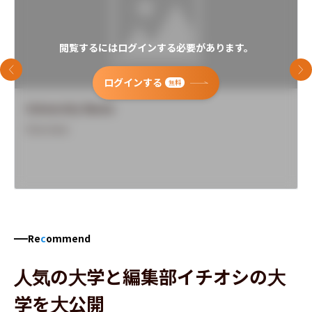
閲覧するにはログインする必要があります。
前のスライド
次
ログインする
無料
University Name
Overview
Re
c
ommend
人気の大学と編集部イチオシの大
学を大公開