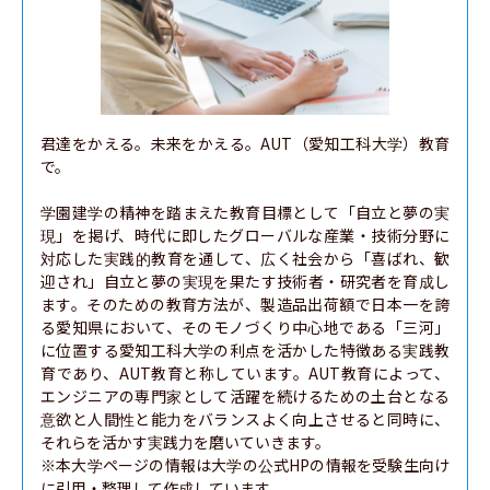
君達をかえる。未来をかえる。AUT（愛知工科大学）教育
で。

学園建学の精神を踏まえた教育目標として「自立と夢の実
現」を掲げ、時代に即したグローバルな産業・技術分野に
対応した実践的教育を通して、広く社会から「喜ばれ、歓
迎され」自立と夢の実現を果たす技術者・研究者を育成し
ます。そのための教育方法が、製造品出荷額で日本一を誇
る愛知県において、そのモノづくり中心地である「三河」
に位置する愛知工科大学の利点を活かした特徴ある実践教
育であり、AUT教育と称しています。AUT教育によって、
エンジニアの専門家として活躍を続けるための土台となる
意欲と人間性と能力をバランスよく向上させると同時に、
それらを活かす実践力を磨いていきます。

※本大学ページの情報は大学の公式HPの情報を受験生向け
に引用・整理して作成しています