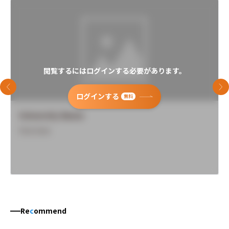
閲覧するにはログインする必要があります。
前のスライド
次
ログインする
無料
University Name
Overview
Re
c
ommend