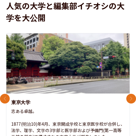
人気の大学と編集部イチオシの大
学を大公開
前のスライド
次
東京大学
志ある卓越。

1877(明治10)年4月、東京開成学校と東京医学校が合併し、
法学、理学、文学の3学部と医学部および予備門(第一高等