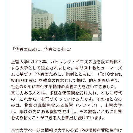
『他者のために、他者とともに』

上智大学は1913年、カトリック・イエズス会を設立母体と
する大学として設立されました。キリスト教ヒューマニズ
ムに基づき「他者のために、他者とともに」（For Others, 
With Others）を教育の理念として掲げ、他人を思いやり、
社会のために奉仕する精神の涵養に力を注いできました。

真に力ある人とは、多様な価値観を受け入れ、ともに時代
の「これから」を形づくっていける人です。その核となる
のは、物事の真髄を捉える叡智（ソフィア）。上智大学
は、学びの先にある叡智を見出し、その叡智とともに世界
を切り拓くことができる人を輩出し続けています。

※本大学ページの情報は大学の公式HPの情報を受験生向け