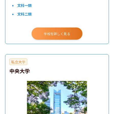
文科一類
文科二類
理科一類
理科二類
学校を詳しく見る
理科三類
工学部
私立大学
理学部
中央大学
経済学部