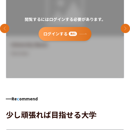
閲覧するにはログインする必要があります。
前のスライド
次
ログインする
無料
University Name
Overview
Re
c
ommend
少し頑張れば目指せる大学