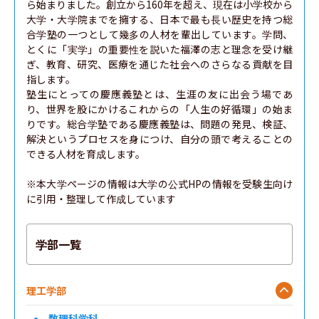
ら始まりました。創立から160年を超え、現在は小学校から
大学・大学院までを擁する、日本で最も長い歴史を持つ総
合学塾の一つとして幾多の人材を輩出しています。学問、
とくに「実学」の重要性を説いた福澤の志と理念を受け継
ぎ、教育、研究、医療を通じた社会へのさらなる貢献を目
指します。

塾生にとっての慶應義塾とは、生涯の友に出会う場であ
り、世界を股にかけるこれからの「人生の好循環」の始ま
りです。総合学塾である慶應義塾は、問題の発見、検証、
解決というプロセスを身につけ、自分の頭で考えることの
できる人材を育成します。

※本大学ページの情報は大学の公式HPの情報を受験生向け
に引用・整理して作成しています
学部一覧
理工学部
数理科学科