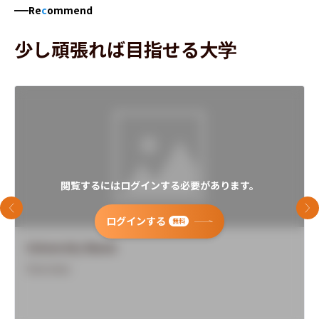
Re
c
ommend
少し頑張れば目指せる大学
閲覧するにはログインする必要があります。
前のスライド
次
ログインする
無料
University Name
Overview