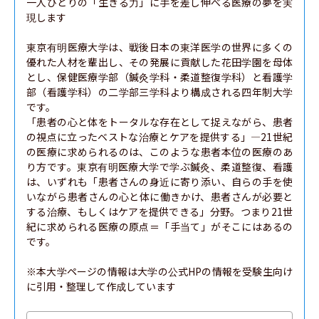
一人ひとりの「生きる力」に手を差し伸べる医療の夢を実
現します

東京有明医療大学は、戦後日本の東洋医学の世界に多くの
優れた人材を輩出し、その発展に貢献した花田学園を母体
とし、保健医療学部（鍼灸学科・柔道整復学科）と看護学
部（看護学科）の二学部三学科より構成される四年制大学
です。

「患者の心と体をトータルな存在として捉えながら、患者
の視点に立ったベストな治療とケアを提供する」―21世紀
の医療に求められるのは、このような患者本位の医療のあ
り方です。東京有明医療大学で学ぶ鍼灸、柔道整復、看護
は、いずれも「患者さんの身近に寄り添い、自らの手を使
いながら患者さんの心と体に働きかけ、患者さんが必要と
する治療、もしくはケアを提供できる」分野。つまり21世
紀に求められる医療の原点＝「手当て」がそこにはあるの
です。

※本大学ページの情報は大学の公式HPの情報を受験生向け
に引用・整理して作成しています