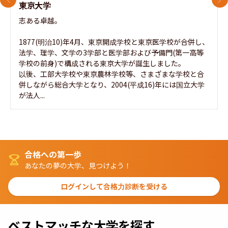
前のスライド
次
東京大学
志ある卓越。

1877(明治10)年4月、東京開成学校と東京医学校が合併し、
法学、理学、文学の3学部と医学部および予備門(第一高等
学校の前身)で構成される東京大学が誕生しました。

以後、工部大学校や東京農林学校等、さまざまな学校と合
併しながら総合大学となり、2004(平成16)年には国立大学
が法人...
合格への第一歩
あなたの夢の大学、見つけよう！
ログインして合格力診断を受ける
ベストマッチな大学を探す