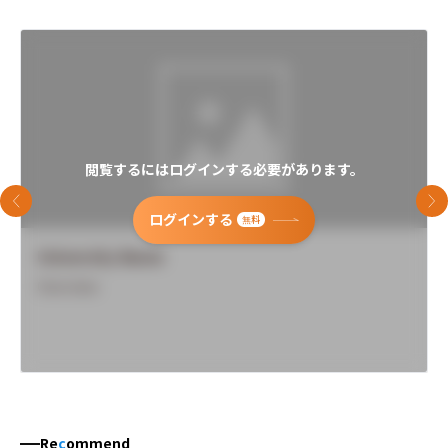
閲覧するにはログインする必要があります。
前のスライド
次
ログインする
無料
University Name
Overview
Re
c
ommend