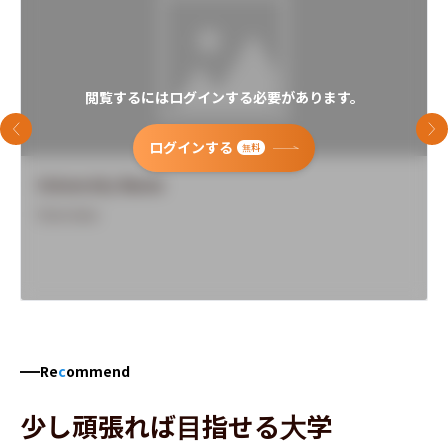
閲覧するにはログインする必要があります。
前のスライド
次
ログインする
無料
University Name
Overview
Re
c
ommend
少し頑張れば目指せる大学