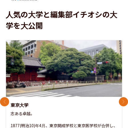
人気の大学と編集部イチオシの大
学を大公開
前のスライド
次
東京大学
志ある卓越。

1877(明治10)年4月、東京開成学校と東京医学校が合併し、