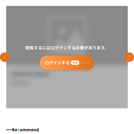
閲覧するにはログインする必要があります。
前のスライド
次
ログインする
無料
University Name
Overview
Re
c
ommend