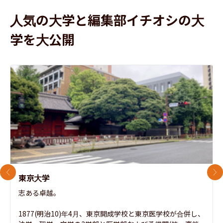
人気の大学と編集部イチオシの大
学を大公開
前のスライド
次
東京大学
志ある卓越。

1877(明治10)年4月、東京開成学校と東京医学校が合併し、