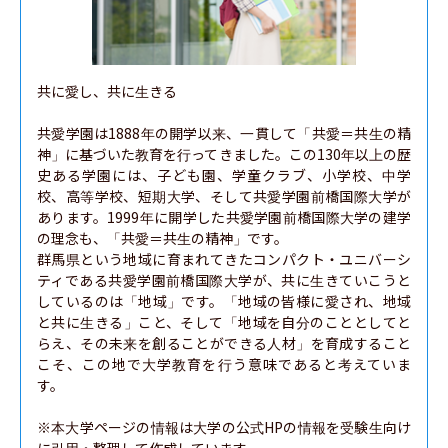
共に愛し、共に生きる

共愛学園は1888年の開学以来、一貫して「共愛＝共生の精
神」に基づいた教育を行ってきました。この130年以上の歴
史ある学園には、子ども園、学童クラブ、小学校、中学
校、高等学校、短期大学、そして共愛学園前橋国際大学が
あります。1999年に開学した共愛学園前橋国際大学の建学
の理念も、「共愛＝共生の精神」です。

群馬県という地域に育まれてきたコンパクト・ユニバーシ
ティである共愛学園前橋国際大学が、共に生きていこうと
しているのは「地域」です。「地域の皆様に愛され、地域
と共に生きる」こと、そして「地域を自分のこととしてと
らえ、その未来を創ることができる人材」を育成すること
こそ、この地で大学教育を行う意味であると考えていま
す。

※本大学ページの情報は大学の公式HPの情報を受験生向け