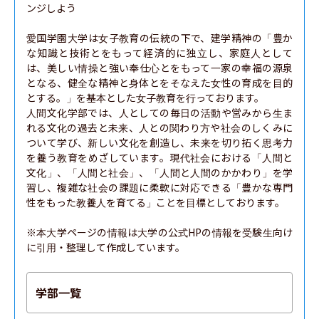
ンジしよう

愛国学園大学は女子教育の伝統の下で、建学精神の「豊か
な知識と技術とをもって経済的に独立し、家庭人として
は、美しい情操と強い奉仕心とをもって一家の幸福の源泉
となる、健全な精神と身体とをそなえた女性の育成を目的
とする。」を基本とした女子教育を行っております。

人間文化学部では、人としての毎日の活動や営みから生ま
れる文化の過去と未来、人との関わり方や社会のしくみに
ついて学び、新しい文化を創造し、未来を切り拓く思考力
を養う教育をめざしています。現代社会における「人間と
文化」、「人間と社会」、「人間と人間のかかわり」を学
習し、複雑な社会の課題に柔軟に対応できる「豊かな専門
性をもった教養人を育てる」ことを目標としております。

※本大学ページの情報は大学の公式HPの情報を受験生向け
に引用・整理して作成しています。
学部一覧