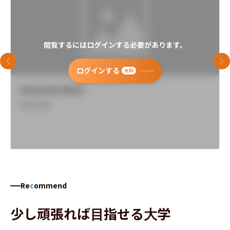
閲覧するにはログインする必要があります。
前のスライド
次
ログインする
無料
University Name
Overview
Re
c
ommend
少し頑張れば目指せる大学