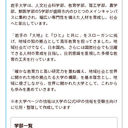
岩手大学は、人文社会科学部、教育学部、理工学部、農学
部、獣医学部の5学部が盛岡市内のひとつのメインキャンパ
スに集約され、幅広い専門性を備えた人材を育成し、社会
へと輩出しています。

「岩手の『大地』と『ひと』と共に」をスローガンに掲
げ、地域の知の拠点として高等教育を担ってきました。地
域社会だけでなく、日本国内、さらには国際社会でも活躍
できる人材の育成を目指し、目的意識を重視した多様な教
育の工夫を行っています。

「確かな教育力と高い研究力を兼ね備え、地域社会と世界
に開かれた地の拠点たる大学の構築」を基本理念とし、地
域に根ざしながら、世界に開かれた大学として、これから
も歩みを進めていきます。

※本大学ページの情報は大学の公式HPの情報を受験生向け
に引用・整理して作成しています
学部一覧