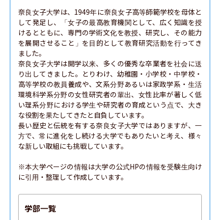
奈良女子大学は、1949年に奈良女子高等師範学校を母体と
して発足し、「女子の最高教育機関として、広く知識を授
けるとともに、専門の学術文化を教授、研究し、その能力
を展開させること」を目的として教育研究活動を行ってき
ました。

奈良女子大学は開学以来、多くの優秀な卒業者を社会に送
り出してきました。とりわけ、幼稚園・小学校・中学校・
高等学校の教員養成や、文系分野あるいは家政学系・生活
環境科学系分野の女性研究者の輩出、女性比率が著しく低
い理系分野における学生や研究者の育成という点で、大き
な役割を果たしてきたと自負しています。

長い歴史と伝統を有する奈良女子大学ではありますが、一
方で、常に進化をし続ける大学でもありたいと考え、様々
な新しい取組にも挑戦しています。

※本大学ページの情報は大学の公式HPの情報を受験生向け
に引用・整理して作成しています。
学部一覧