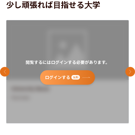
少し頑張れば目指せる大学
閲覧するにはログインする必要があります。
前のスライド
次
ログインする
無料
University Name
Overview