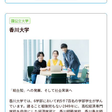
国公立大学
香川大学
「総合知」への発展、そして社会実装へ

香川大学では、6学部において約5千7百名の学部学生が学ん
でいます。遡ること戦後間もない1949年に、高松経済専門
学校を母体にした経済学部と、香川師範学校、香川青年師