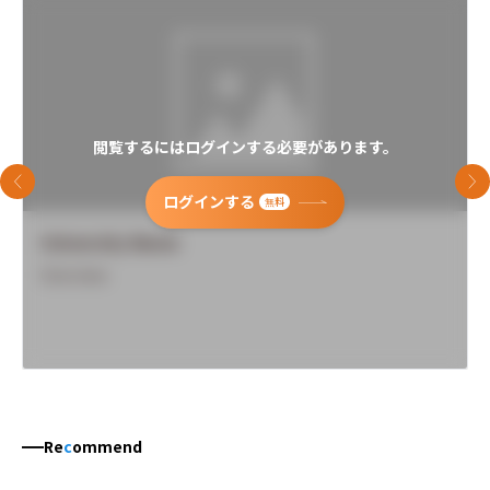
閲覧するにはログインする必要があります。
前のスライド
次
ログインする
無料
University Name
Overview
Re
c
ommend