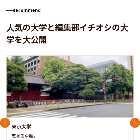
Re
c
ommend
人気の大学と編集部イチオシの大
学を大公開
前のスライド
次
東京大学
志ある卓越。
