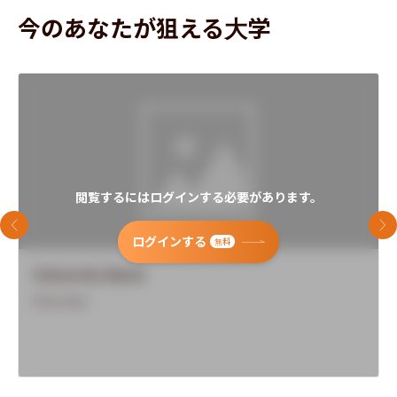
今のあなたが狙える大学
閲覧するにはログインする必要があります。
前のスライド
次
ログインする
無料
University Name
Overview