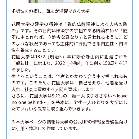
多様性を包摂し、誰もが活躍できる大学

花園大学の建学の精神は「禅的仏教精神による人格の陶
冶」です。その目的は臨済宗の宗祖である臨済禅師が「随
所に主と作れば、立処皆な真なり」と言われるように、ど
のような状況であっても主体的に行動できる自立性・自律
性を養成することです。

花園大学は1872（明治5）年に妙心寺山内に創建された
「般若林」に始まり、2022（令和4）年に創立150周年を迎
えました。

生きるということは、他者とかかわり合う中で営まれるも
のです。このため、花園大学は「自己を知り、他者を受け
入れ、社会に貢献する人間を育成」します。

さらに、花園大学はSDGsの「誰一人取り残さない〜leave 
no one behind〜」を基本に、学生一人ひとりを大切にし
たていねいな教育に取り組んでいきます。

※本大学ページの情報は大学の公式HPの情報を受験生向け
に引用・整理して作成しています。