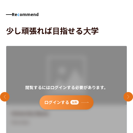
Re
c
ommend
少し頑張れば目指せる大学
閲覧するにはログインする必要があります。
前のスライド
次
ログインする
無料
University Name
Overview