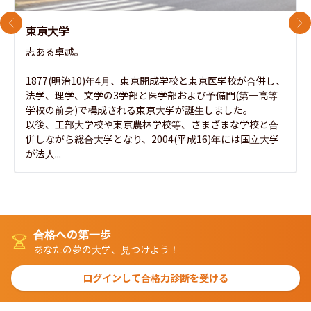
前のスライド
次
東京大学
志ある卓越。

1877(明治10)年4月、東京開成学校と東京医学校が合併し、
法学、理学、文学の3学部と医学部および予備門(第一高等
学校の前身)で構成される東京大学が誕生しました。

以後、工部大学校や東京農林学校等、さまざまな学校と合
併しながら総合大学となり、2004(平成16)年には国立大学
が法人...
合格への第一歩
あなたの夢の大学、見つけよう！
ログインして合格力診断を受ける