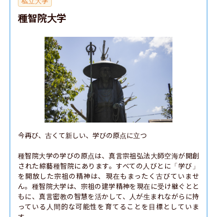
私立大学
種智院大学
今再び、古くて新しい、学びの原点に立つ

種智院大学の学びの原点は、真言宗祖弘法大師空海が開創
された綜藝種智院にあります。すべての人びとに「学び」
を開放した宗祖の精神は、現在もまったく古びていませ
ん。種智院大学は、宗祖の建学精神を現在に受け継ぐとと
もに、真言密教の智慧を活かして、人が生まれながらに持
っている人間的な可能性を育てることを目標としていま
す。
