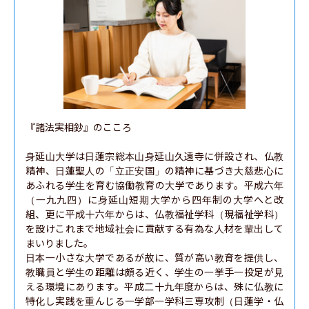
『諸法実相鈔』のこころ

身延山大学は日蓮宗総本山身延山久遠寺に併設され、仏教
精神、日蓮聖人の「立正安国」の精神に基づき大慈悲心に
あふれる学生を育む協働教育の大学であります。平成六年
（一九九四）に身延山短期大学から四年制の大学へと改
組、更に平成十六年からは、仏教福祉学科（現福祉学科）
を設けこれまで地域社会に貢献する有為な人材を輩出して
まいりました。

日本一小さな大学であるが故に、質が高い教育を提供し、
教職員と学生の距離は頗る近く、学生の一挙手一投足が見
える環境にあります。平成二十九年度からは、殊に仏教に
特化し実践を重んじる一学部一学科三専攻制（日蓮学・仏