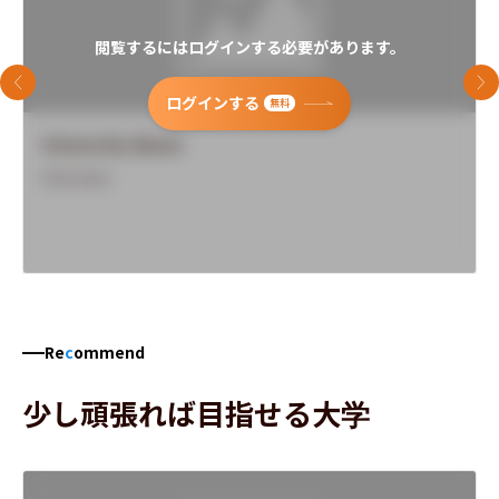
閲覧するにはログインする必要があります。
前のスライド
次
ログインする
無料
University Name
Overview
Re
c
ommend
少し頑張れば目指せる大学