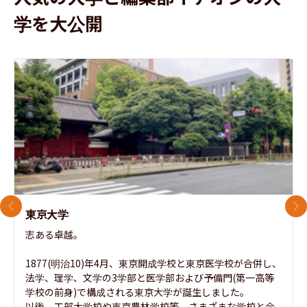
学を大公開
前のスライド
次
東京大学
志ある卓越。

1877(明治10)年4月、東京開成学校と東京医学校が合併し、
法学、理学、文学の3学部と医学部および予備門(第一高等
学校の前身)で構成される東京大学が誕生しました。

以後、工部大学校や東京農林学校等、さまざまな学校と合