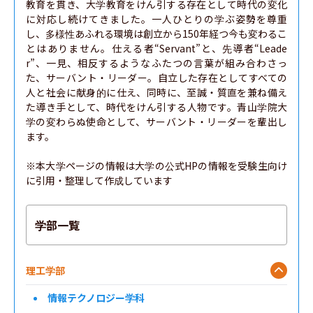
教育を貫き、大学教育をけん引する存在として時代の変化
に対応し続けてきました。一人ひとりの学ぶ姿勢を尊重
し、多様性あふれる環境は創立から150年経つ今も変わるこ
とはありません。仕える者“Servant”と、先導者“Leade
r”、一見、相反するようなふたつの言葉が組み合わさっ
た、サーバント・リーダー。自立した存在としてすべての
人と社会に献身的に仕え、同時に、至誠・質直を兼ね備え
た導き手として、時代をけん引する人物です。青山学院大
学の変わらぬ使命として、サーバント・リーダーを輩出し
ます。

※本大学ページの情報は大学の公式HPの情報を受験生向け
に引用・整理して作成しています
学部一覧
理工学部
情報テクノロジー学科