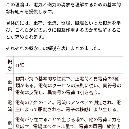
この理論は、電気と磁気の現象を理解するための基本的
な枠組みを提供します。
具体的には、電荷、電流、電場、磁場といった概念を学
び、これらがどのように相互作用するのかを理解するこ
とが求められます。
それぞれの概念にの解説を表にまとめました。
概
詳細
念
​物質が持つ基本的な性質で、正電荷と負電荷の2種
電
類がある。電荷はクーロンの法則に従い、同符号の
荷
電荷は反発し、異符号の電荷は引き合う。
電
​電荷の流れのこと。電流はアンペアで測定され、電
流
圧によって駆動される。電子の移動により生じる。
​電荷が存在することで生じる場で、他の電荷に力を
電
及ぼす。電場はベクトル量で、電荷の周囲に放射状