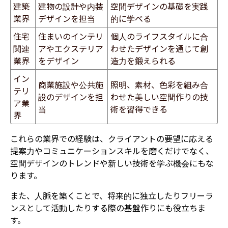
建築
建物の設計や内装
空間デザインの基礎を実践
業界
デザインを担当
的に学べる
住宅
住まいのインテリ
個人のライフスタイルに合
関連
アやエクステリア
わせたデザインを通じて創
業界
をデザイン
造力を鍛えられる
イン
商業施設や公共施
照明、素材、色彩を組み合
テリ
設のデザインを担
わせた美しい空間作りの技
ア業
当
術を習得できる
界
これらの業界での経験は、クライアントの要望に応える
提案力やコミュニケーションスキルを磨くだけでなく、
空間デザインのトレンドや新しい技術を学ぶ機会にもな
ります。
また、人脈を築くことで、将来的に独立したりフリーラ
ンスとして活動したりする際の基盤作りにも役立ちま
す。