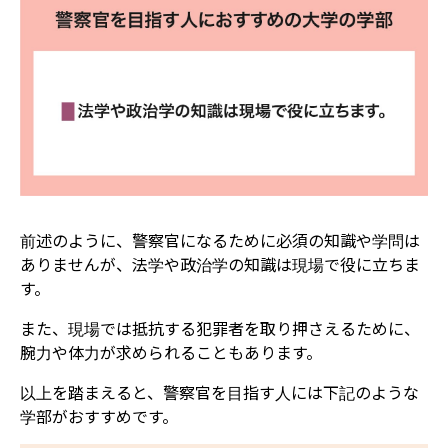
前述のように、警察官になるために必須の知識や学問は
ありませんが、法学や政治学の知識は現場で役に立ちま
す。
また、現場では抵抗する犯罪者を取り押さえるために、
腕力や体力が求められることもあります。
以上を踏まえると、警察官を目指す人には下記のような
学部がおすすめです。