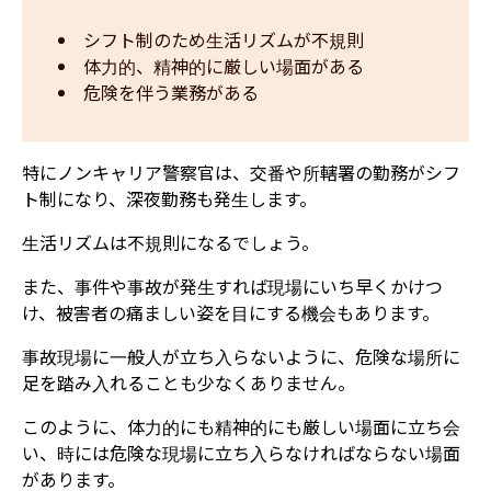
シフト制のため生活リズムが不規則
体力的、精神的に厳しい場面がある
危険を伴う業務がある
特にノンキャリア警察官は、交番や所轄署の勤務がシフ
ト制になり、深夜勤務も発生します。
生活リズムは不規則になるでしょう。
また、事件や事故が発生すれば現場にいち早くかけつ
け、被害者の痛ましい姿を目にする機会もあります。
事故現場に一般人が立ち入らないように、危険な場所に
足を踏み入れることも少なくありません。
このように、体力的にも精神的にも厳しい場面に立ち会
い、時には危険な現場に立ち入らなければならない場面
があります。