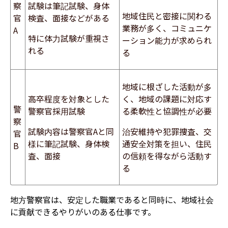
察
試験は筆記試験、身体
地域住民と密接に関わる
官
検査、面接などがある
業務が多く、コミュニケ
A
特に体力試験が重視さ
ーション能力が求められ
れる
る
地域に根ざした活動が多
高卒程度を対象とした
く、地域の課題に対応す
警
警察官採用試験
る柔軟性と協調性が必要
察
試験内容は警察官Aと同
治安維持や犯罪捜査、交
官
様に筆記試験、身体検
通安全対策を担い、住民
B
査、面接
の信頼を得ながら活動す
る
地方警察官は、安定した職業であると同時に、地域社会
に貢献できるやりがいのある仕事です。