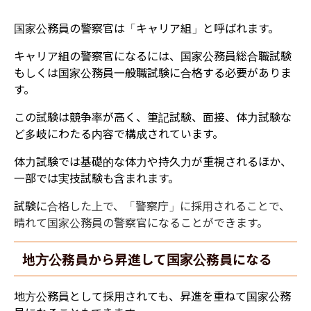
国家公務員の警察官は「キャリア組」と呼ばれます。
キャリア組の警察官になるには、国家公務員総合職試験
もしくは国家公務員一般職試験に合格する必要がありま
す。
この試験は競争率が高く、筆記試験、面接、体力試験な
ど多岐にわたる内容で構成されています。
体力試験では基礎的な体力や持久力が重視されるほか、
一部では実技試験も含まれます。
​試験に
合格した上で、「警察庁」に採用されることで、
晴れて国家公務員の警察官になることができます。
地方公務員から昇進して国家公務員になる
​地方公務員として採用されても、昇進を重ねて国家公務