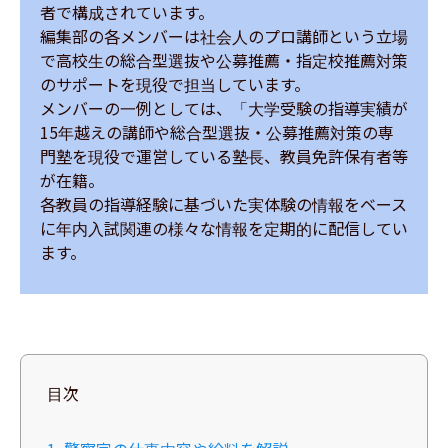
者で構成されています。

編集部の各メンバーは社会人のプロ講師という立場
で高校生の総合型選抜や公募推薦・指定校推薦対策
のサポートを現役で担当しています。

メンバーの一例としては、「大学受験の指導実績が
15年越えの講師や総合型選抜・公募推薦対策の専
門塾を現役で運営している塾長、教員免許保有者等
が在籍。

各教員の指導経験に基づいた実体験の情報をベース
に年内入試関連の様々な情報を定期的に配信してい
ます。
目次