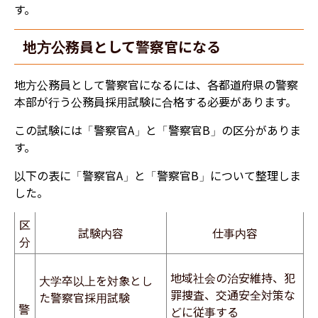
す。
地方公務員として警察官になる
地方公務員として警察官になるには、各都道府県の警察
本部が行う公務員採用試験に合格する必要があります。
この試験には「警察官A」と「警察官B」の区分がありま
す。
以下の表に「警察官A」と「警察官B」について整理しま
した。
区
試験内容
仕事内容
分
地域社会の治安維持、犯
大学卒以上を対象とし
罪捜査、交通安全対策な
た警察官採用試験
警
どに従事する