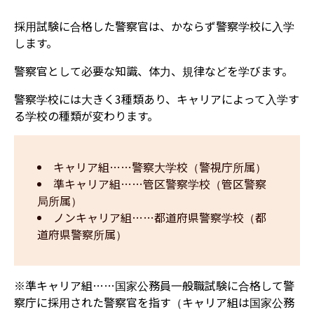
採用試験に合格した警察官は、かならず警察学校に入学
します。
警察官として必要な知識、体力、規律などを学びます。
警察学校には大きく3種類あり、キャリアによって入学す
る学校の種類が変わります。
キャリア組……警察大学校（警視庁所属）​
準キャリア組……管区警察学校（管区警察
局所属）
​ノンキャリア組……都道府県警察学校（都
道府県警察所属）
※準キャリア組……国家公務員一般職試験に合格して警
察庁に採用された警察官を指す（キャリア組は国家公務