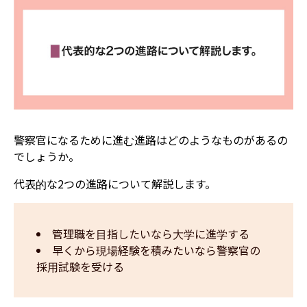
警察官になるために進む進路はどのようなものがあるの
でしょうか。
代表的な2つの進路について解説します。
管理職を目指したいなら大学に進学する
早くから現場経験を積みたいなら警察官の
採用試験を受ける