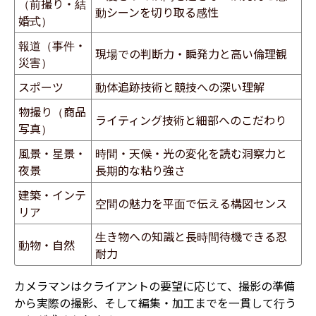
（前撮り・結
動シーンを切り取る感性
婚式）
報道（事件・
現場での判断力・瞬発力と高い倫理観
災害）
スポーツ
動体追跡技術と競技への深い理解
物撮り（商品
ライティング技術と細部へのこだわり
写真）
風景・星景・
時間・天候・光の変化を読む洞察力と
夜景
長期的な粘り強さ
建築・インテ
空間の魅力を平面で伝える構図センス
リア
生き物への知識と長時間待機できる忍
動物・自然
耐力
カメラマンはクライアントの要望に応じて、撮影の準備
から実際の撮影、そして編集・加工までを一貫して行う