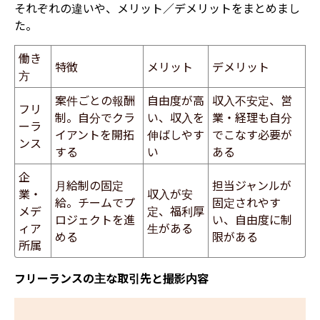
それぞれの違いや、メリット／デメリットをまとめまし
た。
働き
特徴
メリット
デメリット
方
案件ごとの報酬
自由度が高
収入不安定、営
フリ
制。自分でクラ
い、収入を
業・経理も自分
ーラ
イアントを開拓
伸ばしやす
でこなす必要が
ンス
する
い
ある
企
月給制の固定
担当ジャンルが
業・
収入が安
給。チームでプ
固定されやす
メデ
定、福利厚
ロジェクトを進
い、自由度に制
ィア
生がある
める
限がある
所属
フリーランスの主な取引先と撮影内容