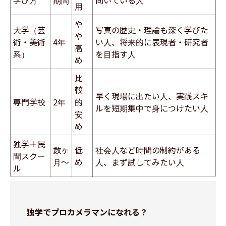
学び方
期間
向いている人
用
や
大学（芸
写真の歴史・理論も深く学びた
や
術・美術
4年
い人、将来的に表現者・研究者
高
系）
を目指す人
め
比
較
早く現場に出たい人、実践スキ
専門学校
2年
的
ルを短期集中で身につけたい人
安
め
独学＋民
数ヶ
低
社会人など時間の制約がある
間スクー
月〜
め
人、まず試してみたい人
ル
独学でプロカメラマンになれる？