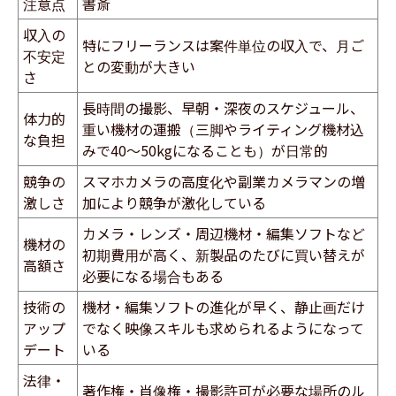
注意点
書斎
収入の
特にフリーランスは案件単位の収入で、月ご
不安定
との変動が大きい
さ
長時間の撮影、早朝・深夜のスケジュール、
体力的
重い機材の運搬（三脚やライティング機材込
な負担
みで40〜50kgになることも）が日常的
競争の
スマホカメラの高度化や副業カメラマンの増
激しさ
加により競争が激化している
カメラ・レンズ・周辺機材・編集ソフトなど
機材の
初期費用が高く、新製品のたびに買い替えが
高額さ
必要になる場合もある
技術の
機材・編集ソフトの進化が早く、静止画だけ
アップ
でなく映像スキルも求められるようになって
デート
いる
法律・
著作権・肖像権・撮影許可が必要な場所のル