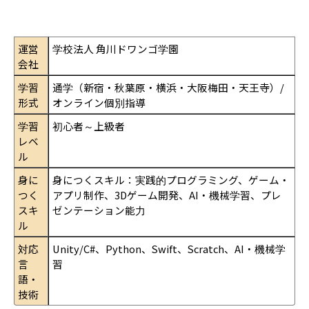
運営
学校法人 角川ドワンゴ学園
会社
学習
通学（新宿・秋葉原・横浜・大阪梅田・天王寺）/ 
形式
オンライン個別指導
学習
初心者～上級者
レベ
ル
身に
身につくスキル：実践的プログラミング、ゲーム・
つく
アプリ制作、3Dゲーム開発、AI・機械学習、プレ
スキ
ゼンテーション能力
ル
対応
Unity/C#、Python、Swift、Scratch、AI・機械学
言
習
語・
技術