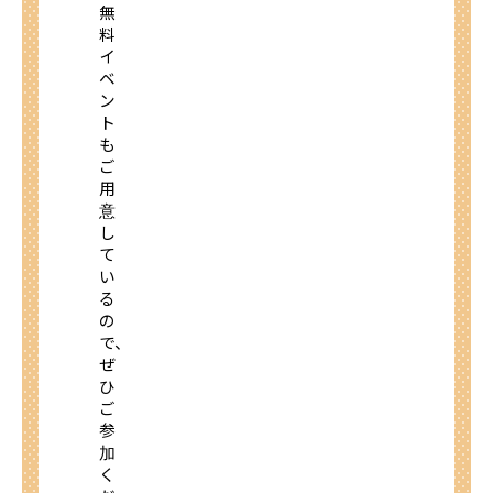
無
料
イ
ベ
ン
ト
も
ご
用
意
し
て
い
る
の
で、
ぜ
ひ
ご
参
加
く