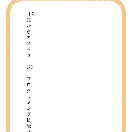
【公
式
か
ら
の
メ
ッ
セ
ー
ジ】
プ
ロ
グ
ラ
ミ
ン
グ
技
能
だ