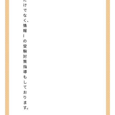
け
で
な
く、
情
報
I
の
受
験
対
策
指
導
も
し
て
お
り
ま
す。