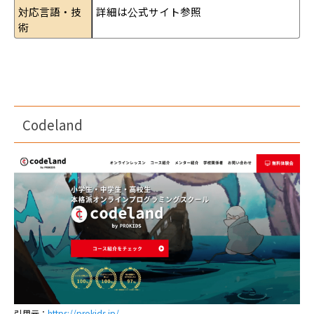
対応言語・技
詳細は公式サイト参照
術
Codeland
引用元：
https://prokids.jp/