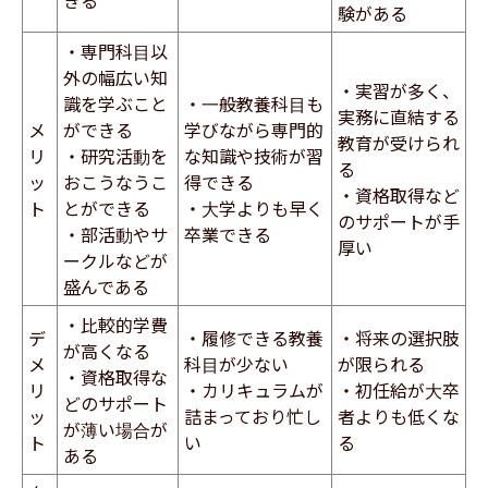
験がある
・専門科目以
外の幅広い知
・実習が多く、
識を学ぶこと
・一般教養科目も
実務に直結する
メ
ができる
学びながら専門的
教育が受けられ
リ
・研究活動を
な知識や技術が習
る
ッ
おこうなうこ
得できる
・資格取得など
ト
とができる
・大学よりも早く
のサポートが手
・部活動やサ
卒業できる
厚い
ークルなどが
盛んである
・比較的学費
デ
・履修できる教養
・将来の選択肢
が高くなる
メ
科目が少ない
が限られる
・資格取得な
リ
・カリキュラムが
・初任給が大卒
どのサポート
ッ
詰まっており忙し
者よりも低くな
が薄い場合が
ト
い
る
ある