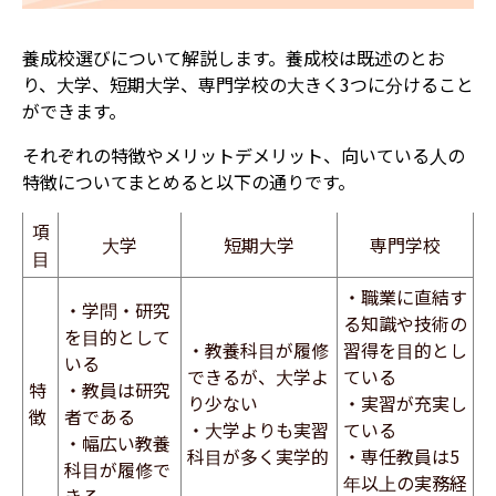
養成校選びについて解説します。
養成校は既述のとお
り、大学、短期大学、専門学校の大きく3つに分けること
ができます。
それぞれの特徴やメリットデメリット、向いている人の
特徴についてまとめると以下の通りです。
項
大学
短期大学
専門学校
目
・職業に直結す
・学問・研究
る知識や技術の
を目的として
・教養科目が履修
習得を目的とし
いる
できるが、大学よ
ている
特
・教員は研究
り少ない
・実習が充実し
徴
者である
・大学よりも実習
ている
・幅広い教養
科目が多く実学的
・専任教員は5
科目が履修で
年以上の実務経
きる