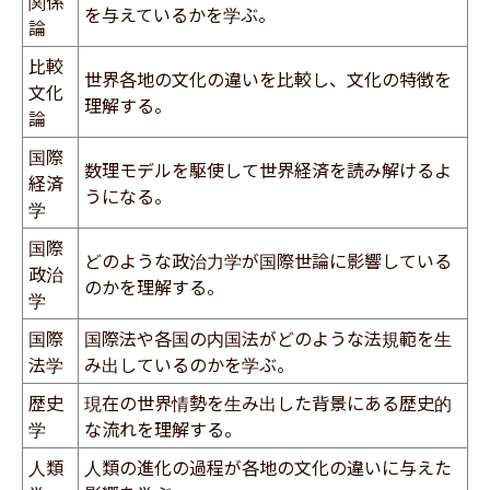
関係
を与えているかを学ぶ。
論
比較
世界各地の文化の違いを比較し、文化の特徴を
文化
理解する。
論
国際
​数理モデルを駆使して世界経済を読み解けるよ
経済
うになる。
学
国際
​どのような政治力学が国際世論に影響している
政治
のかを理解する。
学
国際
​国際法や各国の内国法がどのような法規範を生
法学
み出しているのかを学ぶ。
歴史
​現在の世界情勢を生み出した背景にある歴史的
学
な流れを理解する。
人類
​人類の進化の過程が各地の文化の違いに与えた