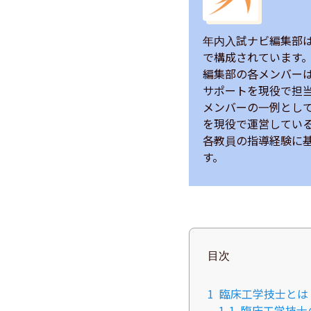
年内入試ナビ編集部
で構成されています。
編集部の各メンバー
サポートを現役で担当
メンバーの一例とし
を現役で運営している
各教員の指導経験に
す。
目次
1
臨床工学技士とは
1-1
臨床工学技士