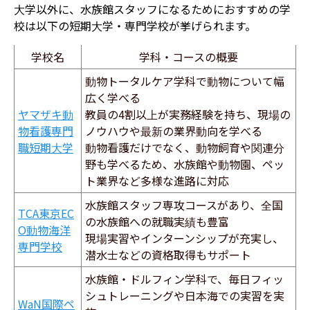
大学以外に、水族館スタッフになるためにおすすめの学
校は以下の短期大学・専門学校が挙げられます。
学校名
学科・コースの概要
動物トータルケア学科で動物について幅
広く学べる
ヤマザキ動
教員の4割以上が実務経験を持ち、現場の
物看護専門
ノウハウや最新の業界動向を学べる
職短期大学
動物看護だけでなく、動物飼育や関連分
野も学べるため、水族館や動物園、ペッ
ト業界など多様な進路に対応
水族館スタッフ専攻コースがあり、全国
TCA東京EC
の水族館への就職実績も豊富
O動物海洋
現場実習やインターンシップが充実し、
専門学校
潜水士などの資格取得もサポート
水族館・ドルフィン学科で、毎日フィッ
シュトレーニングや日本海での実習を実
WaN国際ペ