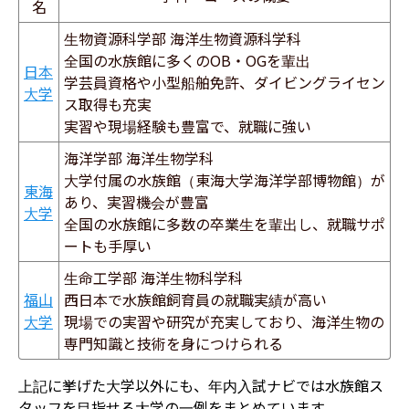
名
生物資源科学部 海洋生物資源科学科
全国の水族館に多くのOB・OGを輩出
日本
学芸員資格や小型船舶免許、ダイビングライセン
大学
ス取得も充実
実習や現場経験も豊富で、就職に強い
海洋学部 海洋生物学科
大学付属の水族館（東海大学海洋学部博物館）が
東海
あり、実習機会が豊富
大学
全国の水族館に多数の卒業生を輩出し、就職サポ
ートも手厚い
生命工学部 海洋生物科学科
福山
西日本で水族館飼育員の就職実績が高い
大学
現場での実習や研究が充実しており、海洋生物の
専門知識と技術を身につけられる
上記に挙げた大学以外にも、年内入試ナビでは水族館ス
タッフを目指せる大学の一例をまとめています。